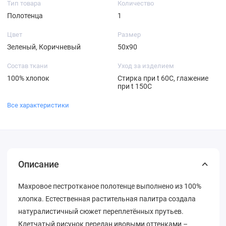
Тип товара
Количество
Полотенца
1
Цвет
Размер
Зеленый, Коричневый
50х90
Состав ткани
Уход за изделием
100% хлопок
Стирка при t 60С, глажение
при t 150С
Все характеристики
Описание
Махровое пестротканое полотенце выполнено из 100%
хлопка. Естественная растительная палитра создала
натуралистичный сюжет переплетённых прутьев.
Клетчатый рисунок передан ивовыми оттенками –