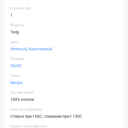
Количество
1
Модель
Twig
Цвет
Зеленый
,
Коричневый
Размер
50х90
Ткань
Махра
Состав ткани
100% хлопок
Уход за изделием
Стирка при t 60С, глажение при t 150С
Страна изготовитель