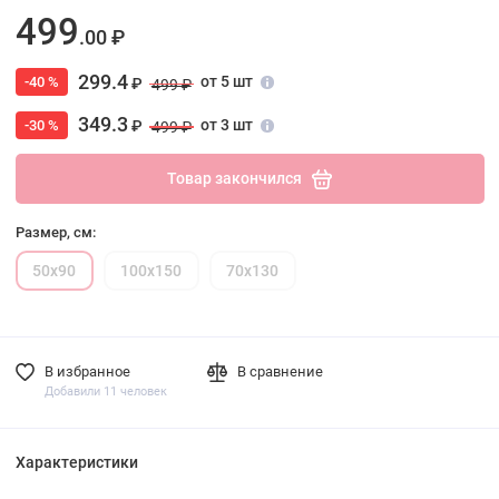
499
.00 ₽
299.4
от 5 шт
-40 %
₽
499 ₽
349.3
от 3 шт
-30 %
₽
499 ₽
Товар закончился
Размер, см:
50х90
100х150
70х130
В избранное
В сравнение
Добавили 11 человек
Характеристики