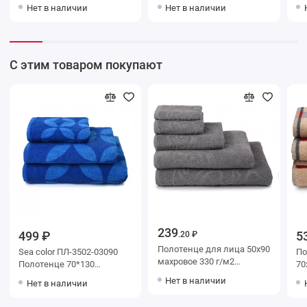
зеленое однотонное
однотонное Донецкая
го
Нет в наличии
Нет в наличии
Донецкая мануфактура
мануфактура Brilliance
Brilliance
С этим товаром покупают
239
499 ₽
5
.20 ₽
Полотенце для лица 50х90
Sea color ПЛ-3502-03090
Поло
махровое 330 г/м2
Полотенце 70*130
70х130 м
Донецкая мануфактура
цв.10000
беже
Нет в наличии
Нет в наличии
ма