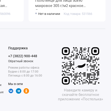
Полотенце для лица 50х90
махровое 305 г/м2 красное
Донецкая мануфактура
 560096
Нет в наличии
Код товара: 531566
Поддержка
+7 (3822) 900-448
Обратный звонок
Режим работы офиса
Будни с 8:00 до 17:00
Пятница с 8:00 до 16:00
Мы в сети
и
Наведите камеру и
ых
скачайте бесплатное
приложение «Постелька»