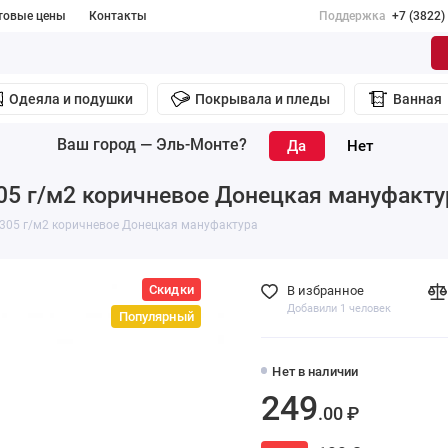
товые цены
Контакты
Поддержка
+7 (3822)
Одеяла и подушки
Покрывала и пледы
Ванная
Ваш город —
Эль-Монте
?
05 г/м2 коричневое Донецкая мануфакту
 305 г/м2 коричневое Донецкая мануфактура
Скидки
В избранное
Добавили 1 человек
Популярный
Нет в наличии
249
.00 ₽