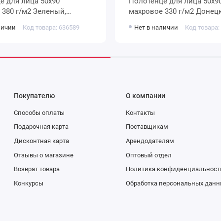
0х90
Полотенце для лица 50х90
й,
махровое 330 г/м2 Донецкая
нецкая
мануфактура
личии
Код товара: 636589
Нет в наличии
Код товара:
ура Twig
Покупателю
О компании
Способы оплаты
Контакты
Подарочная карта
Поставщикам
Дисконтная карта
Арендодателям
Отзывы о магазине
Оптовый отдел
Возврат товара
Политика конфиденциальност
Конкурсы
Обработка персональных данн