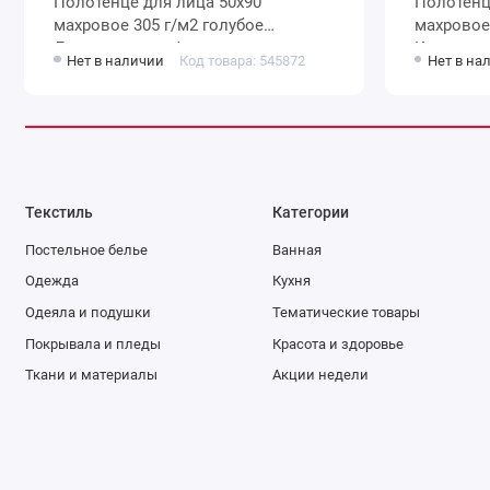
Полотенце для лица 50х90
Полотенце для лица 5
махровое 305 г/м2 голубое
махровое 380 г/м2 Зелены
Донецкая мануфактура
Коричневый До
Нет в наличии
Код товара: 545872
Нет в на
мануфакт
Текстиль
Категории
Постельное белье
Ванная
Одежда
Кухня
Одеяла и подушки
Тематические товары
Покрывала и пледы
Красота и здоровье
Ткани и материалы
Акции недели