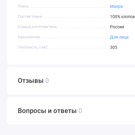
Ткань
Махра
Состав ткани
100% хлопо
Страна изготовитель
Россия
Назначение
Для лица
Плотность, г/м2
305
Отзывы
0
Вопросы и ответы
0