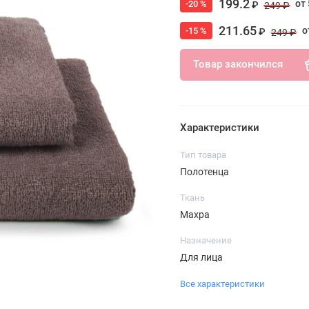
199.2
от 
-20 %
₽
249 ₽
211.65
о
-15 %
₽
249 ₽
Товар закончился
Характеристики
Тип товара
Полотенца
Ткань
Махра
Назначение
Для лица
Все характеристики