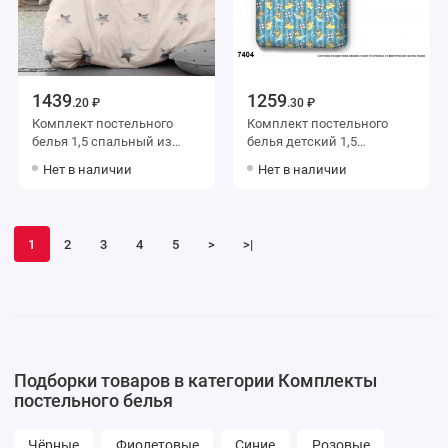
1439
1259
.20 ₽
.30 ₽
Комплект постельного
Комплект постельного
белья 1,5 спальный из
белья детский 1,5
перкаля с наволочками
спальный из поплина с
Нет в наличии
Нет в наличии
70х70 2 шт Звезды
наволочкой 50х70
Love&Live
Животные ОТК
Производство
1
2
3
4
5
>
>|
Подборки товаров в категории Комплекты
постельного белья
Чёрные
Фиолетовые
Синие
Розовые