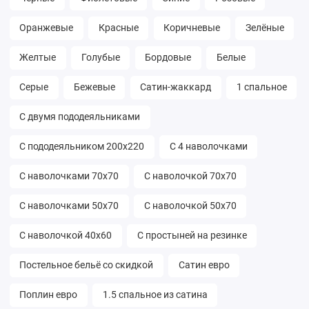
Оранжевые
Красные
Коричневые
Зелёные
Желтые
Голубые
Бордовые
Белые
Серые
Бежевые
Сатин-жаккард
1 спальное
С двумя пододеяльниками
С пододеяльником 200х220
С 4 наволочками
С наволочками 70х70
С наволочкой 70х70
С наволочками 50х70
С наволочкой 50х70
С наволочкой 40х60
С простыней на резинке
Постельное бельё со скидкой
Сатин евро
Поплин евро
1.5 спальное из сатина