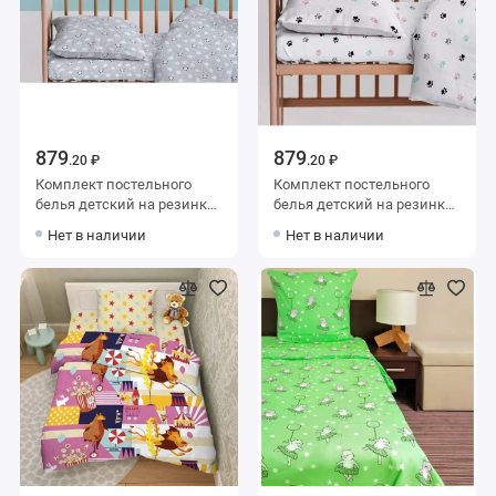
879
879
.20 ₽
.20 ₽
Комплект постельного
Комплект постельного
белья детский на резинке
белья детский на резинке
из поплина с наволочкой
из поплина с наволочкой
Нет в наличии
Нет в наличии
40х60 Животные Uniqcute
40х60 Лапки Minki