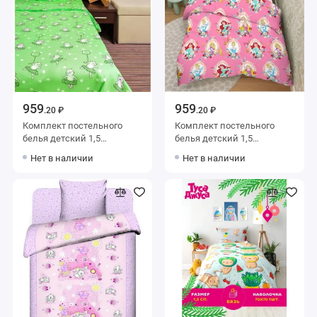
959
959
.20 ₽
.20 ₽
Комплект постельного
Комплект постельного
белья детский 1,5
белья детский 1,5
спальный из бязи с
спальный из бязи с
Нет в наличии
Нет в наличии
наволочкой 70х70
наволочкой 70х70 Рисунок
Животные Ночь Нежна
Василиса