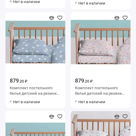
из поплина с наволочкой
Нет в наличии
Нет в наличии
70х70
40х60 Животные Uniqcute
879
879
.20 ₽
.20 ₽
Комплект постельного
Комплект постельного
белья детский на резинке
белья детский на резинке
из поплина с наволочкой
из поплина с наволочкой
Нет в наличии
Нет в наличии
40х60 Животные Uniqcute
40х60 Животные Uniqcute