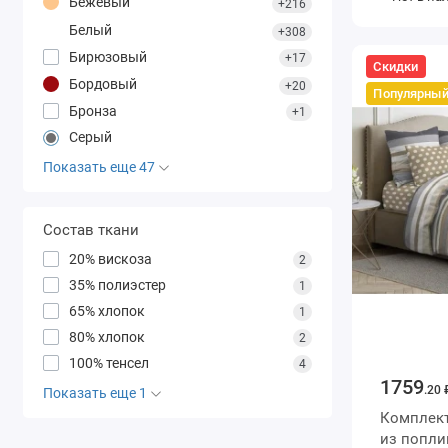
Бежевый
Животные
+216
Белый
+308
Бирюзовый
+17
Скидки
Бордовый
+20
Популярны
Бронза
+1
Серый
Показать еще 47
Состав ткани
20% вискоза
2
35% полиэстер
1
65% хлопок
1
80% хлопок
2
100% тенсел
4
1759
.20 
Показать еще 1
Комплект 
из поплина с наволочками 