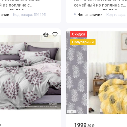
 из поплина с
семейный из поплина с
ами 50х70 2 шт
наволочками 70х70 2 шт
личии
Код товара: 591195
Нет в наличии
Код товара:
е Ночь Нежна
Животные Ночь Нежна
Скидки
Популярный
1999
₽
.20 ₽