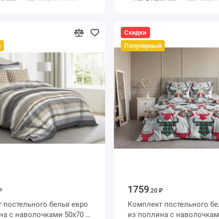
 Uniqcute
Скидки
й
Популярный
1759
₽
.20 ₽
постельного белья евро
Комплект постельного белья 
50х70 2
из поплина с наволочками 70х70 2