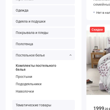
семейный
наволочк
Одежда
Нет в на
Животны
Одеяла и подушки
Скидки
Покрывала и пледы
Полотенца
Постельное белье
Комплекты постельного
белья
Простыни
Пододеяльники
Наволочки
Тематические товары
1999
.20 