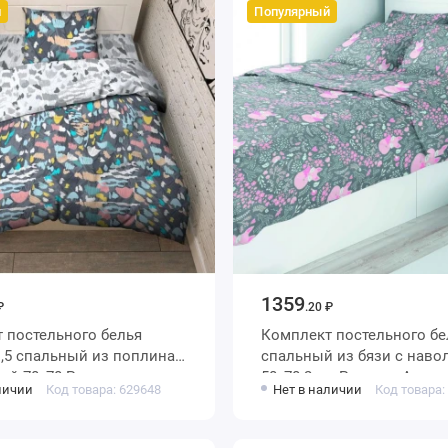
й
Популярный
1359
₽
.20 ₽
 постельного белья
Комплект постельного белья
спальный из бязи с наволочками
ой 70х70 Рисунок
50х70 2 шт Рисунок Amore
личии
Код товара: 629648
Нет в наличии
Код товара: