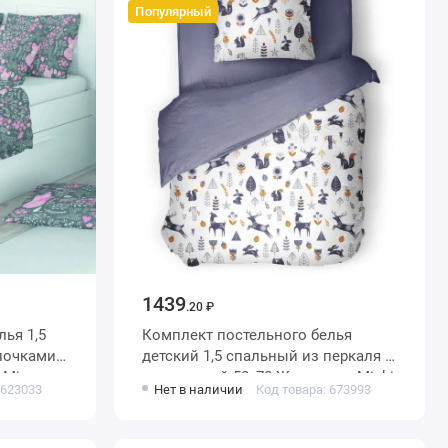
Популярный
1439
.20 ₽
 1,5
Комплект постельного белья
детский 1,5 спальный из перкаля с
 Mio
наволочкой 50х70 Животные Minki
 623033
Нет в наличии
Код товара: 673993