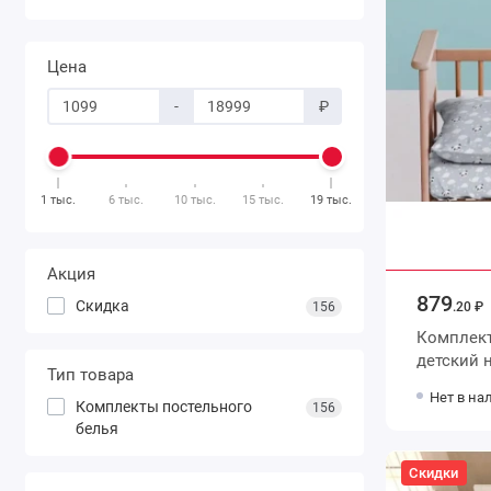
Цена
-
₽
1 тыс.
6 тыс.
10 тыс.
15 тыс.
19 тыс.
Акция
879
Скидка
156
.20 ₽
Комплект
детский на рез
Тип товара
наволочк
Нет в на
Uniqcute
Комплекты постельного
156
белья
Скидки