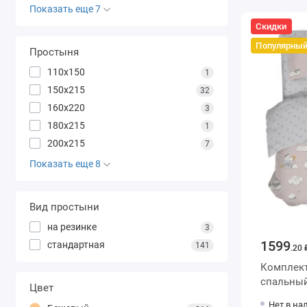
Показать еще 7
Скидки
Популярны
Простыня
110х150
1
150х215
32
160х220
3
180х215
1
200х215
7
Показать еще 8
Вид простыни
на резинке
3
1599
стандартная
141
.20 
Комплект 
спальный
Цвет
наволочк
Нет в на