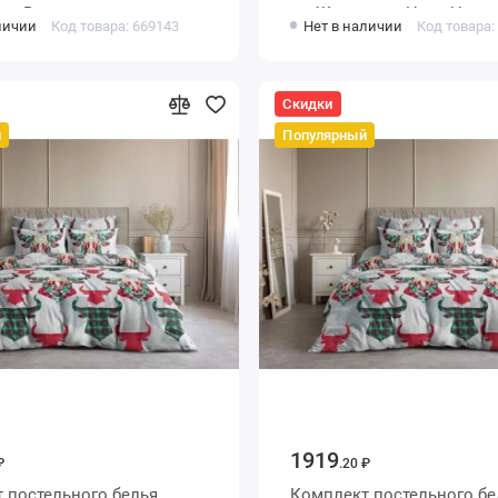
ка Веселина
шт Животные Ночь Нежн
личии
Код товара: 669143
Нет в наличии
Код товара:
Скидки
й
Популярный
1919
₽
.20 ₽
 постельного белья
Комплект постельного бе