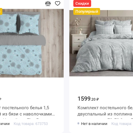
Скидки
й
Популярный
1599
₽
.20 ₽
постельного белья 1,5
Комплект постельного бе
и с наволочками
двуспальный из поплина 
шт Новый год The Дом
наволочками 70х70 2 шт 
личии
Код товара: 673753
Нет в наличии
Код товара:
Веселина