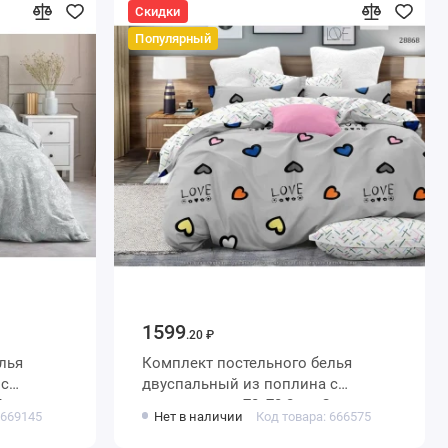
Скидки
Популярный
1599
.20 ₽
лья
Комплект постельного белья
с
двуспальный из поплина с
Принт
наволочками 70х70 2 шт Сердечки
 669145
Нет в наличии
Код товара: 666575
Love&Live