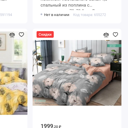
спальный из поплина с
наволочками 70х70 2 шт Деревья
 591194
Нет в наличии
Код товара: 655272
Kuzina
Скидки
1999
.20 ₽