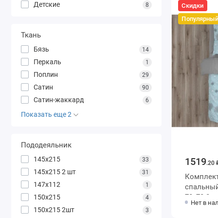
Детские
8
Скидки
Популярны
Ткань
Бязь
14
Перкаль
1
Поплин
29
Сатин
90
Сатин-жаккард
6
Показать еще 2
Пододеяльник
145х215
1519
33
.20 
145х215 2 шт
31
Комплект 
147х112
1
спальный из бяз
70х70 2 
150х215
4
Нет в на
150х215 2шт
3