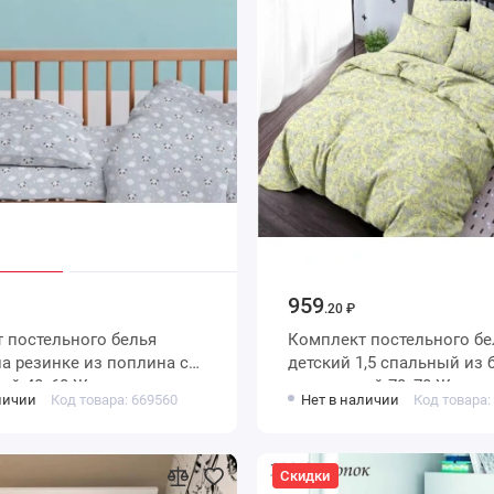
959
.20 ₽
 постельного белья
Комплект постельного бе
инке из поплина с
детский 1,5 спальный из бязи с
ой 40х60 Животные
наволочкой 70х70 Живот
личии
Код товара: 669560
Нет в наличии
Код товара:
Нежна
Скидки