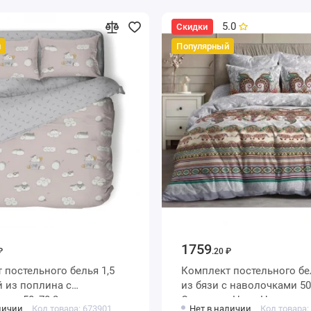
5.0
Скидки
й
Популярный
1759
₽
.20 ₽
постельного белья 1,5
Комплект постельного белья 
 из поплина с
из бязи с наволочками 50х70 2 шт
ами 50х70 2 шт
Орнамент Ночь Нежна
личии
Код товара: 673901
Нет в наличии
Код товара: