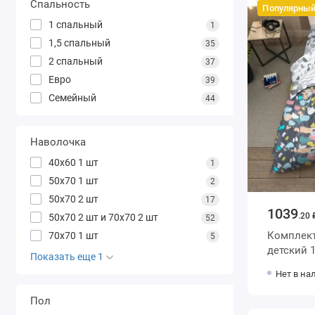
Спальность
Популярны
1 спальный
1
1,5 спальный
35
2 спальный
37
Евро
39
Семейный
44
Наволочка
40х60 1 шт
1
50х70 1 шт
2
50х70 2 шт
17
1039
.20 
50х70 2 шт и 70х70 2 шт
52
Комплект
70х70 1 шт
5
детский 1,5 спальный из поплина с
Показать еще 1
наволочк
Нет в на
Василиса
Пол