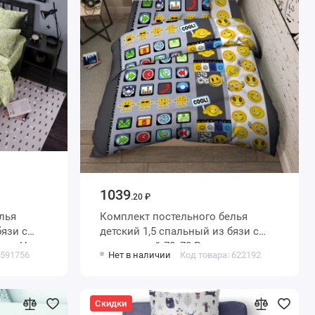
1039
.20 ₽
лья
Комплект постельного белья
детский 1,5 спальный из бязи с
ные Ночь
наволочкой 70х70 Рисунок
 591756
Нет в наличии
Код товара: 622192
Василиса
Скидки