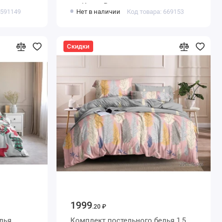
а
шт Круги Веселина
 591149
Нет в наличии
Код товара: 669153
Скидки
1999
.20 ₽
лья
Комплект постельного белья 1,5