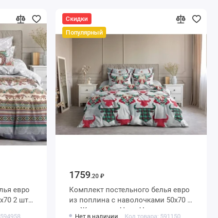
Скидки
Популярный
1759
.20 ₽
евро
Комплект постельного белья евро
из поплина с наволочками 50х70 2
шт Животные Ночь Нежна
 594958
Нет в наличии
Код товара: 591150