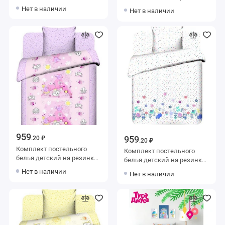
спальный из бязи с
1,5 спальный из бязи с
Нет в наличии
Нет в наличии
наволочкой 70х70 Рисунок
наволочкой 40х60
Василиса
Животные Василиса
959
959
.20 ₽
.20 ₽
Комплект постельного
Комплект постельного
белья детский на резинке
белья детский на резинке
1,5 спальный из бязи с
1,5 спальный из бязи с
Нет в наличии
Нет в наличии
наволочкой 40х60
наволочкой 40х60
Животные Василиса
Животные Василиса