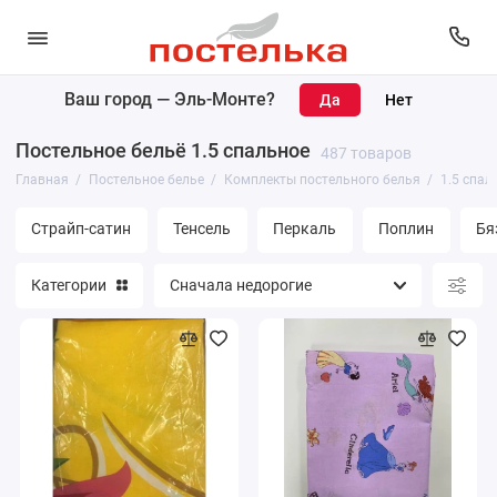
Ваш город —
Эль-Монте
?
Комплекты постельного белья
Постельное бельё 1.5 спальное
487 товаров
Простыни
Главная
Постельное белье
Комплекты постельного белья
1.5 спал
Пододеяльники
Страйп-сатин
Тенсель
Перкаль
Поплин
Бя
Наволочки
Категории