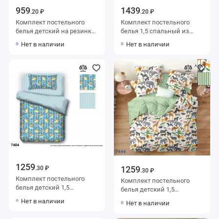
959
1439
.20 ₽
.20 ₽
Комплект постельного
Комплект постельного
белья детский на резинке
белья 1,5 спальный из
1,5 спальный из бязи с
перкаля с наволочками
Нет в наличии
Нет в наличии
наволочкой 40х60 Лапки
70х70 2 шт Звезды
Василиса
Love&Live
1259
1259
.30 ₽
.30 ₽
Комплект постельного
Комплект постельного
белья детский 1,5
белья детский 1,5
спальный из поплина с
спальный из поплина с
Нет в наличии
Нет в наличии
наволочкой 50х70
наволочкой 50х70
Животные ОТК
Животные ОТК