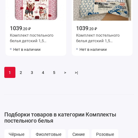
1039
1039
.20 ₽
.20 ₽
Комплект постельного
Комплект постельного
белья детский 1,5
белья детский 1,5
спальный из бязи с
спальный из бязи с
Нет в наличии
Нет в наличии
наволочкой 70х70
наволочкой 70х70 Машины
Животные Василиса
Василиса
1
2
3
4
5
>
>|
Подборки товаров в категории Комплекты
постельного белья
Чёрные
Фиолетовые
Синие
Розовые