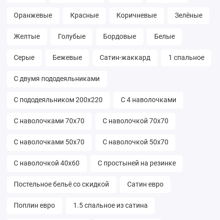
Оранжевые
Красные
Коричневые
Зелёные
Желтые
Голубые
Бордовые
Белые
Серые
Бежевые
Сатин-жаккард
1 спальное
С двумя пододеяльниками
С пододеяльником 200х220
С 4 наволочками
С наволочками 70х70
С наволочкой 70х70
С наволочками 50х70
С наволочкой 50х70
С наволочкой 40х60
С простыней на резинке
Постельное бельё со скидкой
Сатин евро
Поплин евро
1.5 спальное из сатина