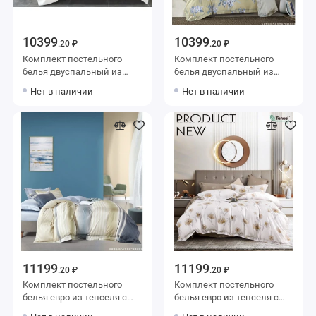
10399
10399
.20 ₽
.20 ₽
Комплект постельного
Комплект постельного
белья двуспальный из
белья двуспальный из
тенселя с наволочками
тенселя с наволочками
Нет в наличии
Нет в наличии
50х70 2 шт и с
50х70 2 шт и с
наволочками 70х70 2 шт
наволочками 70х70 2 шт
Однотонное Valtery
Цветы Valtery
11199
11199
.20 ₽
.20 ₽
Комплект постельного
Комплект постельного
белья евро из тенселя с
белья евро из тенселя с
наволочками 50х70 2 шт и
наволочками 50х70 2 шт и