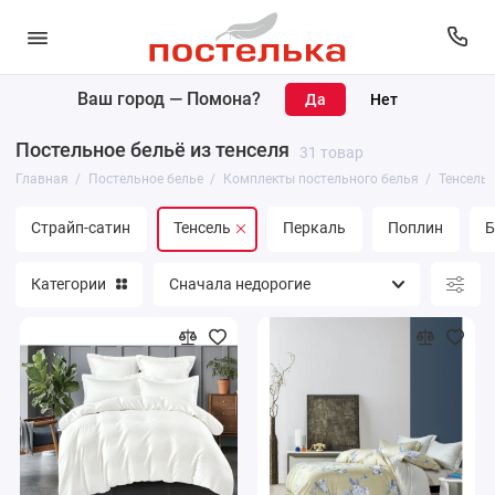
Ваш город —
Помона
?
Комплекты постельного белья
Постельное бельё из тенселя
31 товар
Простыни
Главная
Постельное белье
Комплекты постельного белья
Тенсель
Пододеяльники
Страйп-сатин
Тенсель
Перкаль
Поплин
Б
Наволочки
Категории