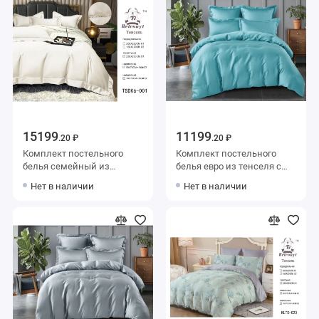
15199
11199
.20 ₽
.20 ₽
Комплект постельного
Комплект постельного
белья семейный из
белья евро из тенселя с
тенселя с наволочками
наволочками 50х70 2 шт и
Нет в наличии
Нет в наличии
50х70 2 шт и с
с наволочками 70х70 2 шт
наволочками 70х70 2 шт
Однотонное Valtery
Однотонное Retrouyt