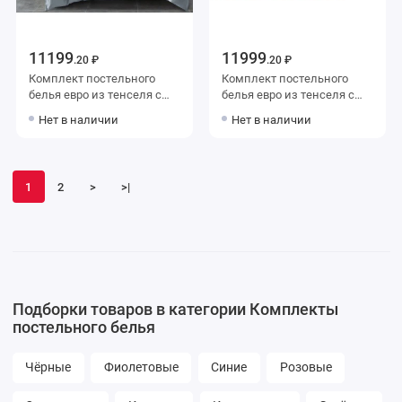
11199
11999
.20 ₽
.20 ₽
Комплект постельного
Комплект постельного
белья евро из тенселя с
белья евро из тенселя с
наволочками 50х70 2 шт и
наволочками 50х70 2 шт и
Нет в наличии
Нет в наличии
с наволочками 70х70 2 шт
с наволочками 70х70 2 шт
Однотонное Valtery
Цветы Retrouyt
1
2
>
>|
Подборки товаров в категории Комплекты
постельного белья
Чёрные
Фиолетовые
Синие
Розовые