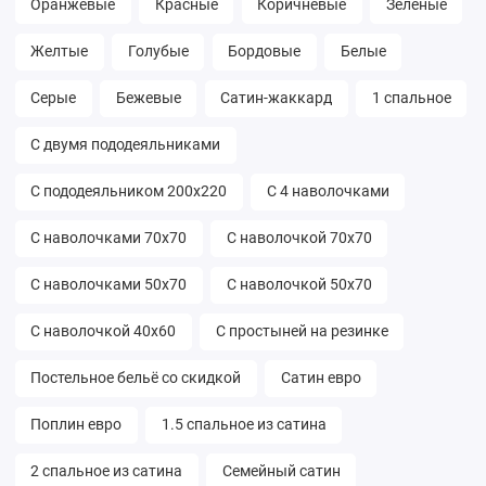
Оранжевые
Красные
Коричневые
Зелёные
Желтые
Голубые
Бордовые
Белые
Серые
Бежевые
Сатин-жаккард
1 спальное
С двумя пододеяльниками
С пододеяльником 200х220
С 4 наволочками
С наволочками 70х70
С наволочкой 70х70
С наволочками 50х70
С наволочкой 50х70
С наволочкой 40х60
С простыней на резинке
Постельное бельё со скидкой
Сатин евро
Поплин евро
1.5 спальное из сатина
2 спальное из сатина
Семейный сатин