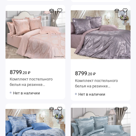
Василиса
50х70 2 шт и с
наволочками 70х70 2 шт
Узор Ecotex
8799
8799
.20 ₽
.20 ₽
Комплект постельного
Комплект постельного
белья на резинке
белья на резинке
семейный из сатина-
семейный из сатина-
Нет в наличии
Нет в наличии
жаккард с наволочками
жаккард с наволочками
50х70 2 шт и с
50х70 2 шт и с
наволочками 70х70 2 шт
наволочками 70х70 2 шт
Узор Ecotex
Узор Ecotex