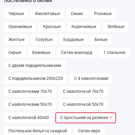
постельного белья
Чёрные
Фиолетовые
Синие
Розовые
Оранжевые
Красные
Коричневые
Зелёные
Желтые
Голубые
Бордовые
Белые
Серые
Бежевые
Сатин-жаккард
1 спальное
С двумя пододеяльниками
С пододеяльником 200х220
С 4 наволочками
С наволочками 70х70
С наволочкой 70х70
С наволочками 50х70
С наволочкой 50х70
С наволочкой 40х60
С простыней на резинке
Постельное бельё со скидкой
Сатин евро