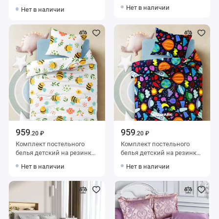
1,5 спальный из бязи с
семейный из сатина-
Нет в наличии
Нет в наличии
наволочкой 40х60 Горох
жаккард с наволочками
Василиса
50х70 2 шт и с
наволочками 70х70 2 шт
Узор Ecotex
959
959
.20 ₽
.20 ₽
Комплект постельного
Комплект постельного
белья детский на резинке
белья детский на резинке
1,5 спальный из бязи с
1,5 спальный из бязи с
Нет в наличии
Нет в наличии
наволочкой 40х60
наволочкой 40х60 Космос
Животные Василиса
Василиса