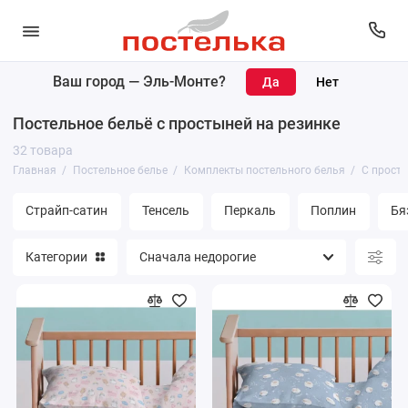
Ваш город —
Эль-Монте
?
Комплекты постельного белья
Постельное бельё с простыней на резинке
Простыни
32 товара
Главная
Постельное белье
Комплекты постельного белья
С просты
Пододеяльники
Страйп-сатин
Тенсель
Перкаль
Поплин
Бя
Наволочки
Категории