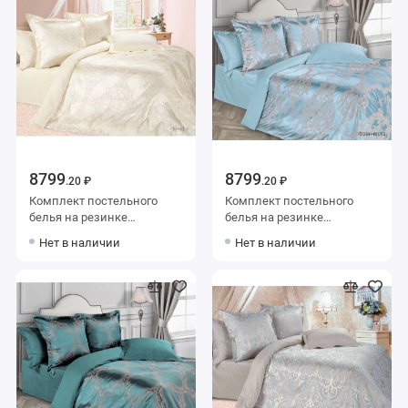
Узор Ecotex
Узор Ecotex
8799
8799
.20 ₽
.20 ₽
Комплект постельного
Комплект постельного
белья на резинке
белья на резинке
семейный из сатина-
семейный из сатина-
Нет в наличии
Нет в наличии
жаккард с наволочками
жаккард с наволочками
50х70 2 шт и с
50х70 2 шт и с
наволочками 70х70 2 шт
наволочками 70х70 2 шт
Узор Ecotex
Узор Ecotex