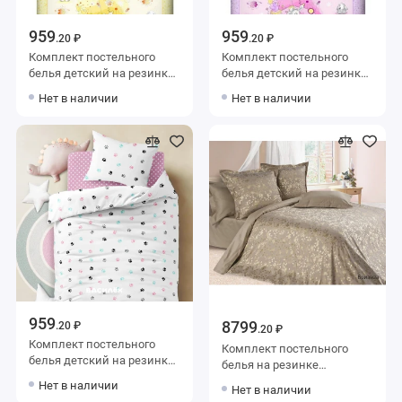
959
959
.20 ₽
.20 ₽
Комплект постельного
Комплект постельного
белья детский на резинке
белья детский на резинке
1,5 спальный из бязи с
1,5 спальный из бязи с
Нет в наличии
Нет в наличии
наволочкой 40х60
наволочкой 40х60
Животные Василиса
Животные Василиса
959
8799
.20 ₽
.20 ₽
Комплект постельного
Комплект постельного
белья детский на резинке
белья на резинке
1,5 спальный из бязи с
семейный из сатина-
Нет в наличии
Нет в наличии
наволочкой 40х60 Лапки
жаккард с наволочками