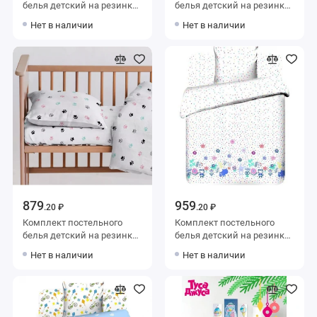
белья детский на резинке
белья детский на резинке
из поплина с наволочкой
из поплина с наволочкой
Нет в наличии
Нет в наличии
40х60 Животные Uniqcute
40х60 Животные Uniqcute
879
959
.20 ₽
.20 ₽
Комплект постельного
Комплект постельного
белья детский на резинке
белья детский на резинке
из поплина с наволочкой
1,5 спальный из бязи с
Нет в наличии
Нет в наличии
40х60 Лапки Minki
наволочкой 40х60
Животные Василиса