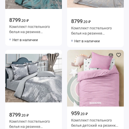
8799
8799
.20 ₽
.20 ₽
Комплект постельного
Комплект постельного
белья на резинке
белья на резинке
семейный из сатина-
семейный из сатина-
Нет в наличии
Нет в наличии
жаккард с наволочками
жаккард с наволочками
50х70 2 шт и с
50х70 2 шт и с
наволочками 70х70 2 шт
наволочками 70х70 2 шт
Узор Ecotex
Узор Ecotex
959
8799
.20 ₽
.20 ₽
Комплект постельного
Комплект постельного
белья детский на резинке
белья на резинке