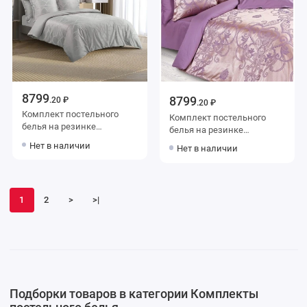
8799
8799
.20 ₽
.20 ₽
Комплект постельного
Комплект постельного
белья на резинке
белья на резинке
семейный из сатина-
семейный из сатина-
Нет в наличии
Нет в наличии
жаккард с наволочками
жаккард с наволочками
50х70 2 шт и с
50х70 2 шт и с
наволочками 70х70 2 шт
наволочками 70х70 2 шт
Узор Ecotex
Узор Ecotex
1
2
>
>|
Подборки товаров в категории Комплекты