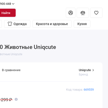
 900-448
Найти
Одежда
Красота и здоровье
Кухня
60 Животные Uniqcute
вотные Uniqcute
Uniqcute
В сравнение
Бренд
Код товара:
669559
1299 ₽