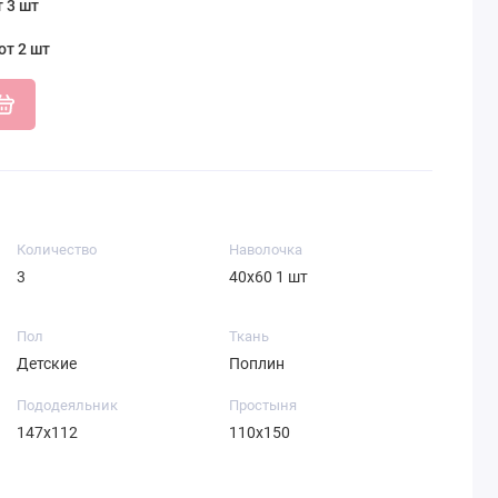
т 3 шт
от 2 шт
Количество
Наволочка
3
40х60 1 шт
Пол
Ткань
Детские
Поплин
Пододеяльник
Простыня
147х112
110х150