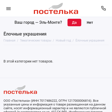
Ваш город —
Эль-Монте
?
Декор для дома
Ёлочные украшения
Мелочи для дома
Главная
Тематические товары
Новый год
Ёлочные украшения
Наволочки
Согревающая одежда
В этой категории нет товаров.
Текстиль
Пасха
Новый год
ООО «Постелька» (ИНН 7017486222, ОГРН 1217000006816). Все
указанные цены и информация о товаре размещенная на данном
сайте, носят информационный характер и не являются публичной
офертой (в соответствии со ст. 437 ГК РФ). Изображения товаров