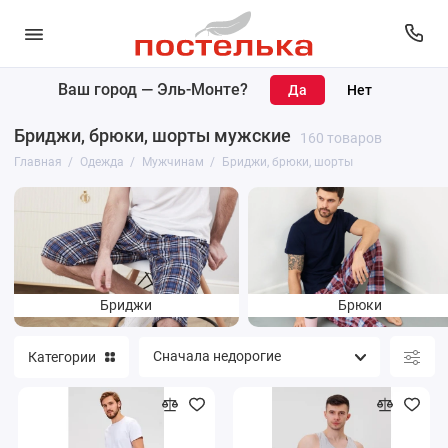
Ваш город —
Эль-Монте
?
Женщинам
Бриджи, брюки, шорты мужские
160 товаров
Мужчинам
Главная
Одежда
Мужчинам
Бриджи, брюки, шорты
Бриджи
Брюки
Категории