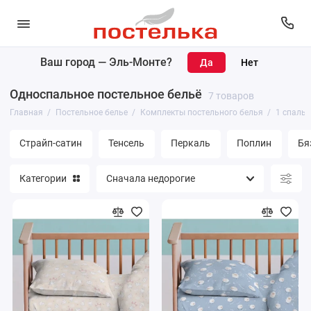
Ваш город —
Эль-Монте
?
Комплекты постельного белья
Односпальное постельное бельё
7 товаров
Простыни
Главная
Постельное белье
Комплекты постельного белья
1 спальн
Пододеяльники
Страйп-сатин
Тенсель
Перкаль
Поплин
Бя
Наволочки
Категории