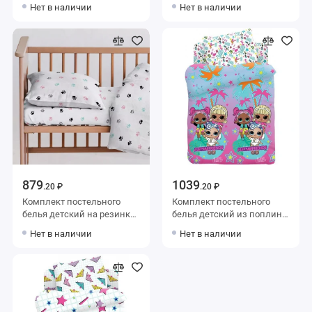
из поплина с наволочкой
из поплина с наволочкой
Нет в наличии
Нет в наличии
40х60 Животные Uniqcute
40х60 Животные Uniqcute
879
1039
.20 ₽
.20 ₽
Комплект постельного
Комплект постельного
белья детский на резинке
белья детский из поплина
из поплина с наволочкой
с наволочкой 40х60
Нет в наличии
Нет в наличии
40х60 Лапки Minki
Рисунок Уютный дом