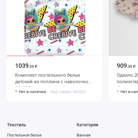
1039
909
.20 ₽
.30 ₽
Комплект постельного белья
Одеяло 200х220 евро из
детский из поплина с наволочкой
полиэстера 150 г/м2 шерсть
40х60 Рисунок Уютный дом
Столица 
Нет в наличии
Код товара: 569260
Нет в на
Текстиль
Категории
Постельное белье
Ванная