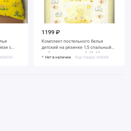
1199 ₽
лья
Комплект постельного белья
детский на резинке 1,5 спальный
ные
из бязи с наволочкой 40х60
 604254
Нет в наличии
Код товара: 608306
Животные Василиса