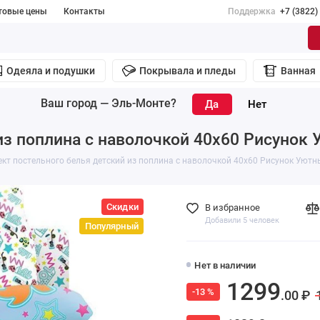
товые цены
Контакты
Поддержка
+7 (3822)
Одеяла и подушки
Покрывала и пледы
Ванная
Ваш город —
Эль-Монте
?
из поплина с наволочкой 40х60 Рисунок
кт постельного белья детский из поплина с наволочкой 40х60 Рисунок Уютн
Скидки
В избранное
Добавили 5 человек
Популярный
Нет в наличии
1299
-13 %
.00 ₽