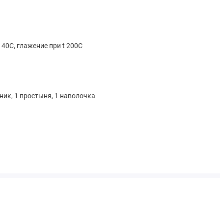
 40С, глажение при t 200С
я
ник, 1 простыня, 1 наволочка