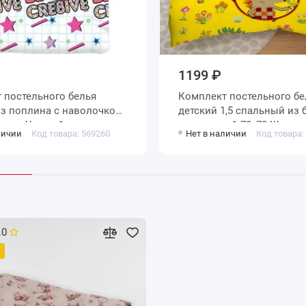
1199 ₽
 постельного белья
Комплект постельного бе
детский 1,5 спальный из бязи с
сунок Уютный дом
наволочкой 70х70 Живот
личии
Код товара: 569260
Нет в наличии
Код товара:
Василиса
.0