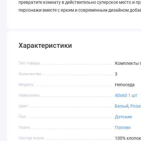
превратите комнату в действительно суперское место и пр
персонажи вместе с ярким и современным дизайном доба
Характеристики
Тип товара
Комплекты п
Количество
3
Модель
Непоседа
Наволочка
40х60 1 шт
Цвет
Белый
,
Розо
Пол
Детские
Ткань
Поплин
Состав ткани
100% хлопо