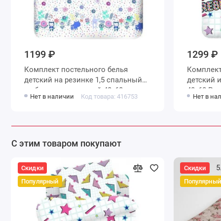
1199 ₽
1299 ₽
Комплект постельного белья
Комплект
детский на резинке 1,5 спальный
детский из поплина с наволочкой
из бязи с наволочкой 40х60
40х60 Ри
Нет в наличии
Код товара: 416753
Нет в на
Животные Василиса
С этим товаром покупают
5
Скидки
Скидки
Популярный
Популярный