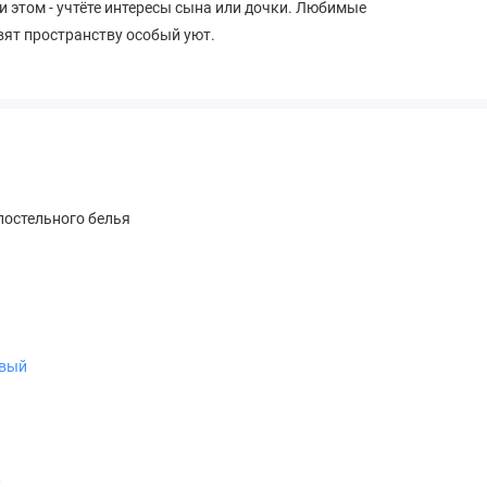
и этом - учтёте интересы сына или дочки. Любимые
вят пространству особый уют.
остельного белья
вый
к