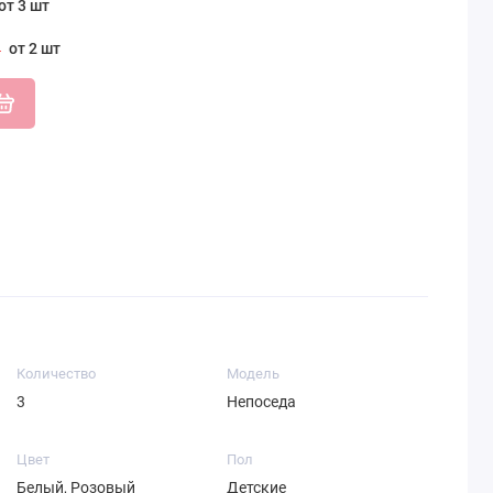
от 3 шт
от 2 шт
Количество
Модель
3
Непоседа
Цвет
Пол
Белый, Розовый
Детские