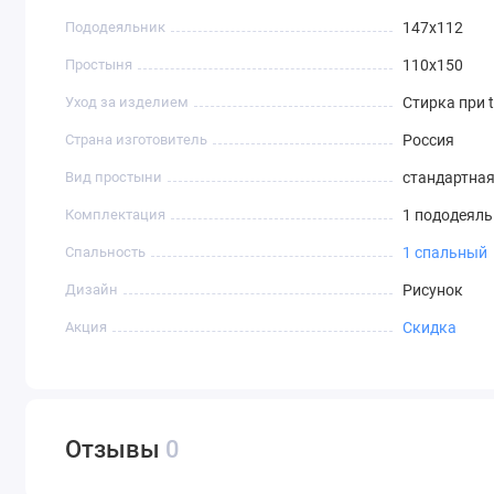
Пододеяльник
147х112
Простыня
110х150
Уход за изделием
Стирка при t
Страна изготовитель
Россия
Вид простыни
стандартна
Комплектация
1 пододеяль
Спальность
1 спальный
Дизайн
Рисунок
Акция
Скидка
Отзывы
0