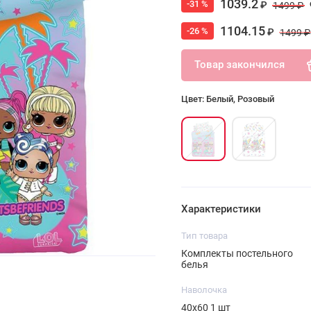
1039.2
-31 %
₽
1499 ₽
1104.15
-26 %
₽
1499 ₽
Товар закончился
Цвет: Белый, Розовый
Характеристики
Тип товара
Комплекты постельного
белья
Наволочка
40х60 1 шт