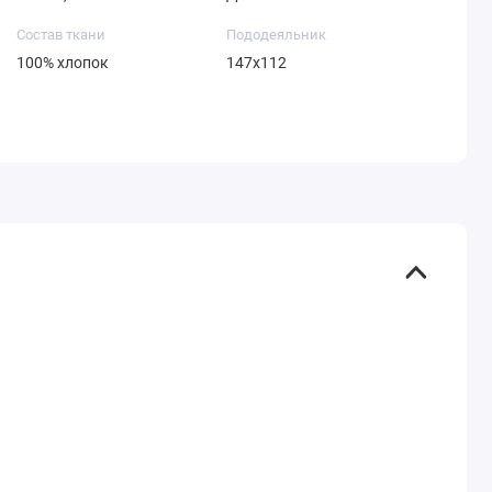
Состав ткани
Пододеяльник
100% хлопок
147х112