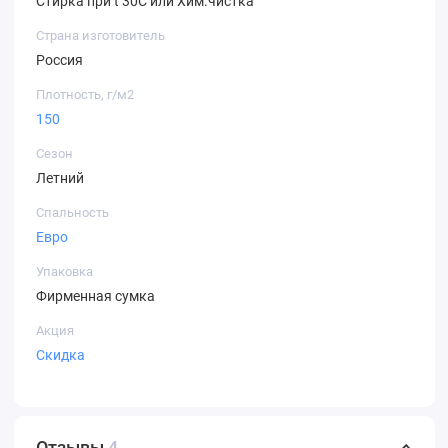
Стирка при t 30C или Хим.чистка
Страна изготовитель
Россия
Плотность, г/м2
150
Сезон
Летний
Спальность
Евро
Упаковка
Фирменная сумка
Акция
Скидка
Отзывы
4