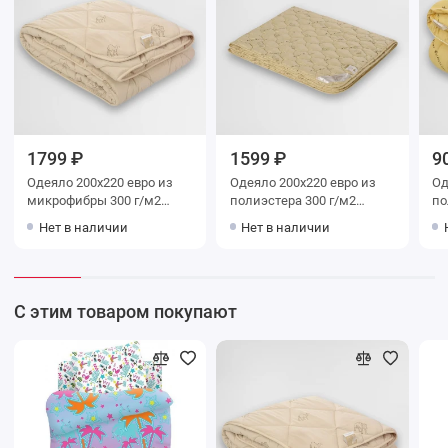
1799 ₽
1599 ₽
9
Одеяло 200х220 евро из
Одеяло 200х220 евро из
Одеяло 
микрофибры 300 г/м2
полиэстера 300 г/м2
поли
шерсть верблюжья
шерсть верблюжья
ше
Нет в наличии
Нет в наличии
Столица текстиля
Столица текстиля
Ст
С этим товаром покупают