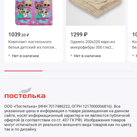
1039
1299 ₽
1
.20 ₽
Комплект постельного
Одеяло 200х220 евро из
Ко
белья детский из поплина
микрофибры 300 г/м2
белья дет
с наволочкой 40х60
шерсть верблюжья
с 
Нет в наличии
Нет в наличии
Рисунок Уютный дом
Столица текстиля
Ри
ООО «Постелька» (ИНН 7017486222, ОГРН 1217000006816). Все
указанные цены и информация о товаре размещенная на данном
сайте, носят информационный характер и не являются публичной
офертой (в соответствии со ст. 437 ГК РФ). Изображения товаров
могут отличаться от реального внешнего вида товаров как по цвету,
так и по дизайну.