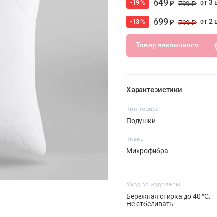
649
от 3 
-19 %
₽
799 ₽
699
от 2 
-13 %
₽
799 ₽
Товар закончился
Характеристики
Тип товара
Подушки
Ткань
Микрофибра
Уход за изделием
Бережная стирка до 40 °C.
Не отбеливать