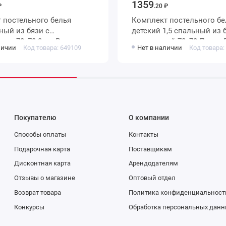
1359
₽
.20 ₽
 постельного белья
Комплект постельного бе
ый из бязи с
детский 1,5 спальный из бязи с
ами 70х70 2 шт Рисунок
наволочкой 70х70 Принт 
личии
Код товара: 649109
Нет в наличии
Код товара:
Покупателю
О компании
Способы оплаты
Контакты
Подарочная карта
Поставщикам
Дисконтная карта
Арендодателям
Отзывы о магазине
Оптовый отдел
Возврат товара
Политика конфиденциальност
Конкурсы
Обработка персональных данн