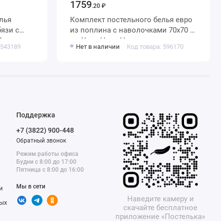
1759
.20 ₽
лья
Комплект постельного белья евро
из поплина с наволочками 70х70 2
Василиса
шт Узор Ночь Нежна
 543189
Нет в наличии
Код товара: 596170
Поддержка
+7 (3822) 900-448
Обратный звонок
Режим работы офиса
Будни с 8:00 до 17:00
Пятница с 8:00 до 16:00
Мы в сети
и
Наведите камеру и
ых
скачайте бесплатное
приложение «Постелька»