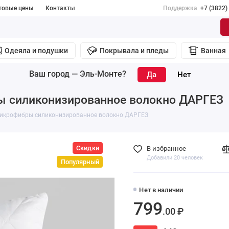
товые цены
Контакты
Поддержка
+7 (3822)
Одеяла и подушки
Покрывала и пледы
Ванная
Ваш город —
Эль-Монте
?
ы силиконизированное волокно ДАРГЕЗ
микрофибры силиконизированное волокно ДАРГЕЗ
Скидки
В избранное
Добавили 20 человек
Популярный
Нет в наличии
799
.00 ₽