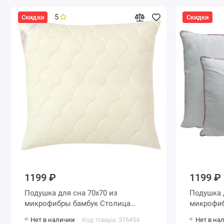
5
Скидки
Скидки
1199 ₽
1199 ₽
Подушка для сна 70х70 из
Подушка для сна 70х70 из
микрофибры бамбук Столица
микрофибры силикониз
текстиля
Нет в наличии
Код товара: 376454
Нет в на