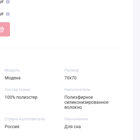
шт
шт
Модель
Размер
Модена
70х70
Состав ткани
Наполнитель
100% полиэстер
Полиэфирное
силиконизированное
волокно
Страна изготовитель
Назначение
Россия
Для сна