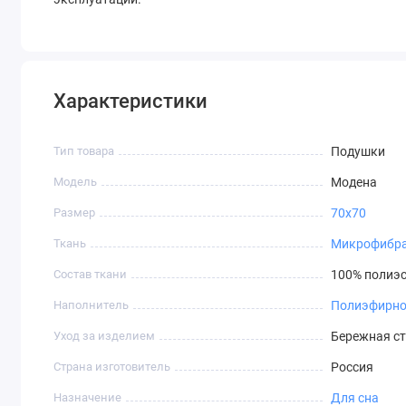
Характеристики
Тип товара
Подушки
Модель
Модена
Размер
70х70
Ткань
Микрофибр
Состав ткани
100% полиэс
Наполнитель
Полиэфирно
Уход за изделием
Бережная ст
Страна изготовитель
Россия
Назначение
Для сна