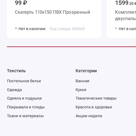
99 ₽
1599
.20 
Скатерть 110х150 ПВХ Прозрачный
Комплект
двуспальн
наволочк
Нет в наличии
Код товара: 560669
Нет в на
The Дом
Текстиль
Категории
Постельное белье
Ванная
Одежда
Кухня
Одеяла и подушки
Тематические товары
Покрывала и пледы
Красота и здоровье
Ткани и материалы
Акции недели