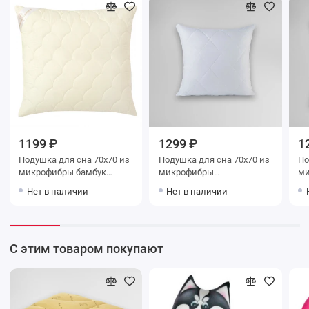
1199 ₽
1299 ₽
1
Подушка для сна 70х70 из
Подушка для сна 70х70 из
Подушк
микрофибры бамбук
микрофибры
мик
Столица текстиля
эвкалиптовое волокно
ДА
Нет в наличии
Нет в наличии
ДАРГЕЗ
С этим товаром покупают