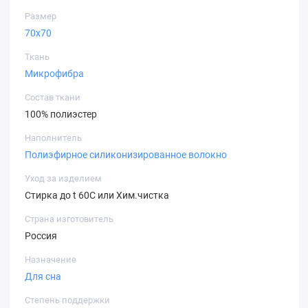
Размер
Каждая нить ткани «микрофибра» расслоена на
70х70
тончайшие микроволокна, что придает ткани
необычайную мягкость по сравнению с обычной, а
Ткань
между микроволокнами создается капиллярный
Микрофибра
эффект. Благодаря этому ткань хорошо впитывает
Состав ткани
влагу.
100% полиэстер
Наполнитель
Полиэфирное силиконизированное волокно
Уход за изделием
Стирка до t 60C или Хим.чистка
Страна изготовитель
Россия
Назначение
Для сна
Степень поддержки