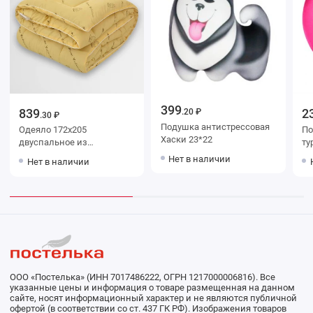
399
839
2
.20 ₽
.30 ₽
Подушка антистрессовая
Одеяло 172х205
По
Хаски 23*22
двуспальное из
ту
полиэстера 150 г/м2
30
Нет в наличии
Нет в наличии
шерсть верблюжья
Столица текстиля
ООО «Постелька» (ИНН 7017486222, ОГРН 1217000006816). Все
указанные цены и информация о товаре размещенная на данном
сайте, носят информационный характер и не являются публичной
офертой (в соответствии со ст. 437 ГК РФ). Изображения товаров