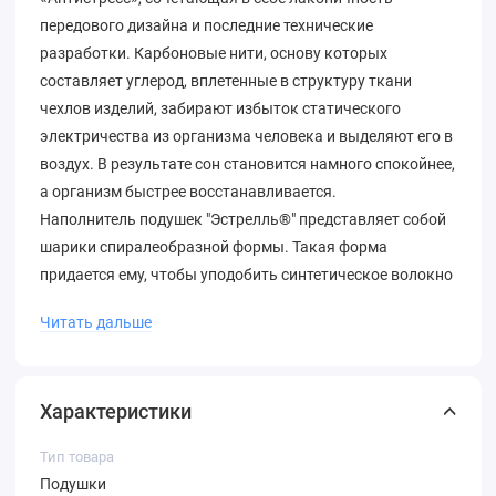
передового дизайна и последние технические
разработки. Карбоновые нити, основу которых
составляет углерод, вплетенные в структуру ткани
чехлов изделий, забирают избыток статического
электричества из организма человека и выделяют его в
воздух. В результате сон становится намного спокойнее,
а организм быстрее восстанавливается.
Наполнитель подушек "Эстрелль®" представляет собой
шарики спиралеобразной формы. Такая форма
придается ему, чтобы уподобить синтетическое волокно
пуху, который, перемещаясь внутри подушки,
Читать дальше
обеспечивает максимально эффективное и удобное
поддержание головы человека в определенном
положении, способствуют расслаблению мышц шеи и
Характеристики
быстрому эффективному отдыху после трудового дня.
Все изделия с наполнителем "Эстрелль®" пригодны к
Тип товара
стирке, быстро сохнут, при этом прекрасно сохраняют
Подушки
объем и форму.