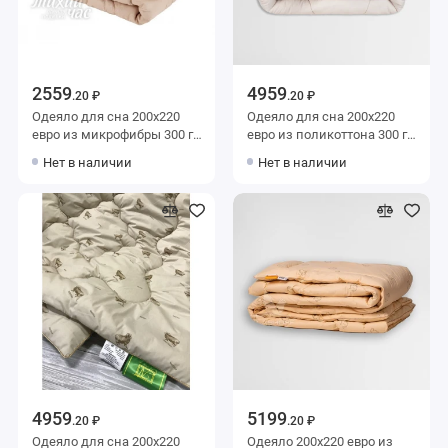
2559
4959
.20 ₽
.20 ₽
Одеяло для сна 200х220
Одеяло для сна 200х220
евро из микрофибры 300 г/
евро из поликоттона 300 г/
м2 шерсть верблюжья,
м2 шерсть овечья,
Нет в наличии
Нет в наличии
силиконизированное
силиконизированное
волокно Тихий час
волокно MOYЁ HOME
4959
5199
.20 ₽
.20 ₽
Одеяло для сна 200х220
Одеяло 200х220 евро из