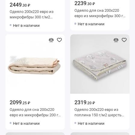
2239
2449
.30 ₽
.30 ₽
Одеяло для сна 200х220
Одеяло 200х220 евро из
евро из микрофибры 300 г/
микрофибры 300 г/м2
м2 шерсть овечья,
шерсть верблюжья,
Нет в наличии
Нет в наличии
силиконизированное
силиконизированное
волокно AlViTek
волокно AlViTek
2099
2319
.25 ₽
.20 ₽
Одеяло для сна 200х220
Одеяло 200х220 евро из
евро из микрофибры 200 г/
поплина 150 г/м2 шерсть
м2 шерсть овечья,
овечья Столица текстиля
Нет в наличии
Нет в наличии
силиконизированное
волокно Тихий час