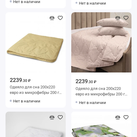
шерсть верблюжья
Нет в наличии
Нет в наличии
текстиля
Столица текстиля
2239
2239
.30 ₽
.30 ₽
Одеяло для сна 200х220
Одеяло для сна 200х220
евро из микрофибры 200 г/
евро из микрофибры 200 г/
м2 шерсть верблюжья,
м2 шерсть овечья,
Нет в наличии
Нет в наличии
силиконизированное
силиконизированное
волокно KARIGUZ
волокно KARIGUZ