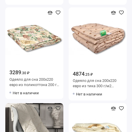
Столица текстиля
3289
4874
.30 ₽
.25 ₽
Одеяло для сна 200х220
Одеяло для сна 200х220
евро из поликоттона 200 г/
евро из тика 300 г/м2
м2 шерсть овечья,
шерсть верблюжья,
Нет в наличии
Нет в наличии
силиконизированное
силиконизированное
волокно AlViTek
волокно AlViTek