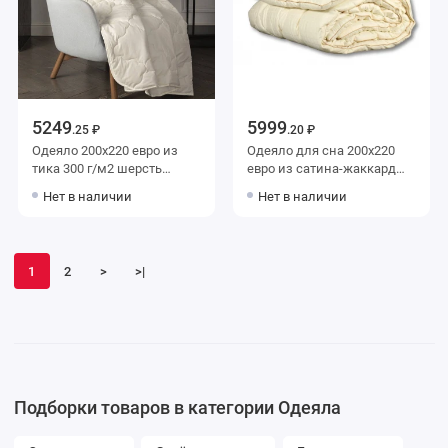
5249
5999
.25 ₽
.20 ₽
Одеяло 200х220 евро из
Одеяло для сна 200х220
тика 300 г/м2 шерсть
евро из сатина-жаккард
верблюжья KARIGUZ
400 г/м2 шерсть овечья,
Нет в наличии
Нет в наличии
силиконизированное
волокно AlViTek
1
2
>
>|
Подборки товаров в категории Одеяла