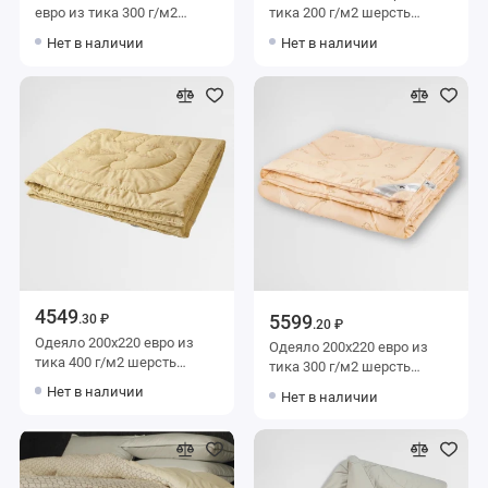
евро из тика 300 г/м2
тика 200 г/м2 шерсть
шерсть овечья,
верблюжья BELASHOFF
Нет в наличии
Нет в наличии
силиконизированное
волокно AlViTek
4549
5599
.30 ₽
.20 ₽
Одеяло 200х220 евро из
Одеяло 200х220 евро из
тика 400 г/м2 шерсть
тика 300 г/м2 шерсть
овечья KARIGUZ
верблюжья BELASHOFF
Нет в наличии
Нет в наличии