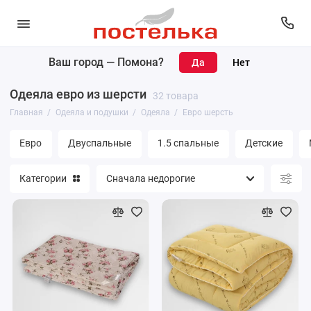
Ваш город —
Помона
?
Одеяла
Одеяла евро из шерсти
32 товара
Подушки
Главная
Одеяла и подушки
Одеяла
Евро шерсть
Наматрасники
Евро
Двуспальные
1.5 спальные
Детские
Матрасы
Категории