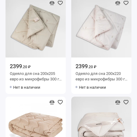
2399
2399
.20 ₽
.20 ₽
Одеяло для сна 200х205
Одеяло для сна 200х220
евро из микрофибры 300 г/
евро из микрофибры 300 г/
м2 шерсть верблюжья,
м2 шерсть овечья,
Нет в наличии
Нет в наличии
силиконизированное
силиконизированное
волокно MOYЁ HOME
волокно MOYЁ HOME