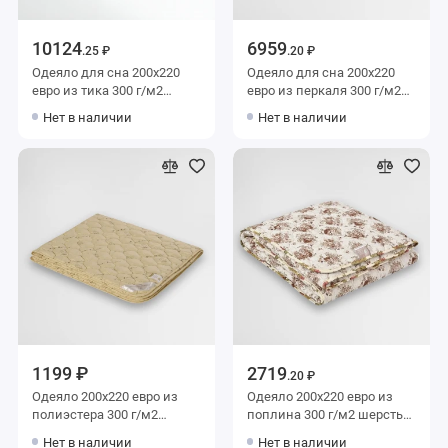
10124
6959
.25 ₽
.20 ₽
Одеяло для сна 200х220
Одеяло для сна 200х220
евро из тика 300 г/м2
евро из перкаля 300 г/м2
шерсть верблюжья,
шерсть овечья,
Нет в наличии
Нет в наличии
силиконизированное
силиконизированное
волокно World of Belashoff
волокно MOYЁ HOME
1199 ₽
2719
.20 ₽
Одеяло 200х220 евро из
Одеяло 200х220 евро из
полиэстера 300 г/м2
поплина 300 г/м2 шерсть
шерсть верблюжья
овечья Столица текстиля
Нет в наличии
Нет в наличии