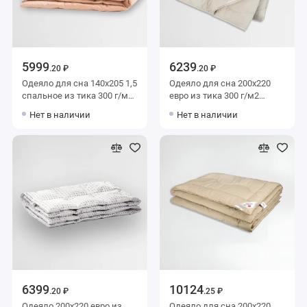
5999
6239
.20 ₽
.20 ₽
Одеяло для сна 140х205 1,5
Одеяло для сна 200х220
спальное из тика 300 г/м2
евро из тика 300 г/м2
пух BELASHOFF
шерсть верблюжья,
Нет в наличии
Нет в наличии
силиконизированное
волокно MOYЁ HOME
6399
10124
.20 ₽
.25 ₽
Одеяло 200х220 евро из
Одеяло для сна 200х220