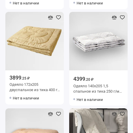
м2 шерсть верблюжья
м2 шерсть овечья,
Нет в наличии
Нет в наличии
BELASHOFF
силиконизированное
волокно AlViTek
3899
4399
.25 ₽
.20 ₽
Одеяло 172х205
Одеяло 140х205 1,5
двуспальное из тика 400 г/
спальное из тика 250 г/м2
м2 шерсть овечья KARIGUZ
пухоперовая смесь
Нет в наличии
Нет в наличии
BELASHOFF