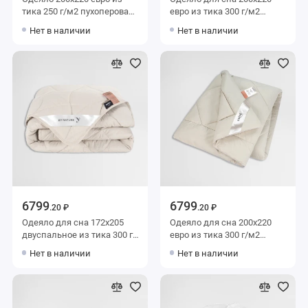
тика 250 г/м2 пухоперовая
евро из тика 300 г/м2
смесь BELASHOFF
шерсть верблюжья,
Нет в наличии
Нет в наличии
силиконизированное
волокно World of Belashoff
6799
6799
.20 ₽
.20 ₽
Одеяло для сна 172х205
Одеяло для сна 200х220
двуспальное из тика 300 г/
евро из тика 300 г/м2
м2 шерсть верблюжья,
Шерсть яка,
Нет в наличии
Нет в наличии
силиконизированное
силиконизированное
волокно MOYЁ HOME
волокно MOYЁ HOME