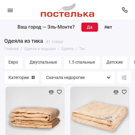
Ваш город —
Эль-Монте
?
Одеяла
Одеяла из тика
41 товар
Подушки
Главная
Одеяла и подушки
Одеяла
Тик
Наматрасники
Евро
Двуспальные
1.5 спальные
Детские
Матрасы
Категории