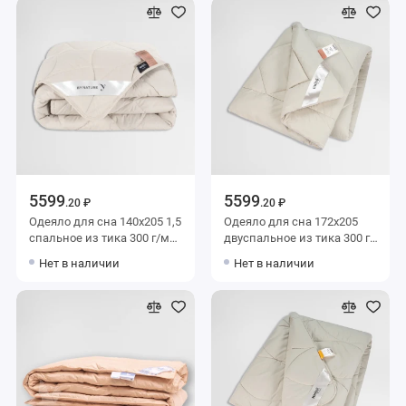
5599
5599
.20 ₽
.20 ₽
Одеяло для сна 140х205 1,5
Одеяло для сна 172х205
спальное из тика 300 г/м2
двуспальное из тика 300 г/
шерсть верблюжья,
м2 Шерсть яка,
Нет в наличии
Нет в наличии
силиконизированное
силиконизированное
волокно MOYЁ HOME
волокно MOYЁ HOME