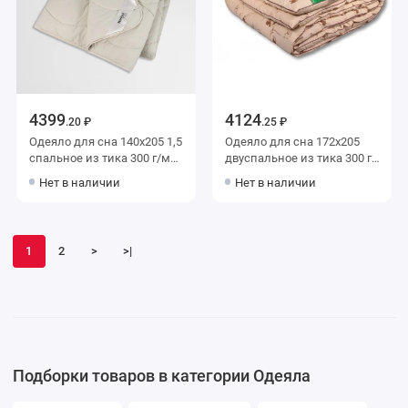
4399
4124
.20 ₽
.25 ₽
Одеяло для сна 140х205 1,5
Одеяло для сна 172х205
спальное из тика 300 г/м2
двуспальное из тика 300 г/
шерсть верблюжья,
м2 шерсть верблюжья,
Нет в наличии
Нет в наличии
силиконизированное
силиконизированное
волокно MOYЁ HOME
волокно AlViTek
1
2
>
>|
Подборки товаров в категории Одеяла