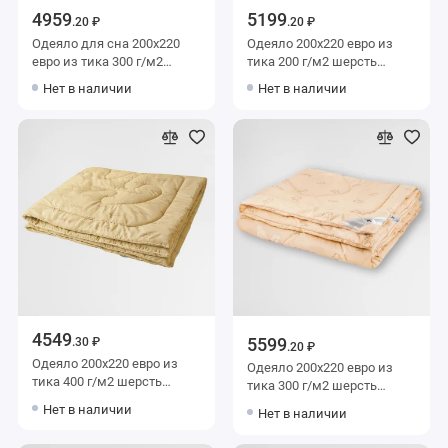
4959
5199
.20 ₽
.20 ₽
Одеяло для сна 200х220
Одеяло 200х220 евро из
евро из тика 300 г/м2
тика 200 г/м2 шерсть
шерсть овечья,
верблюжья BELASHOFF
Нет в наличии
Нет в наличии
силиконизированное
волокно AlViTek
4549
5599
.30 ₽
.20 ₽
Одеяло 200х220 евро из
Одеяло 200х220 евро из
тика 400 г/м2 шерсть
тика 300 г/м2 шерсть
овечья KARIGUZ
верблюжья BELASHOFF
Нет в наличии
Нет в наличии