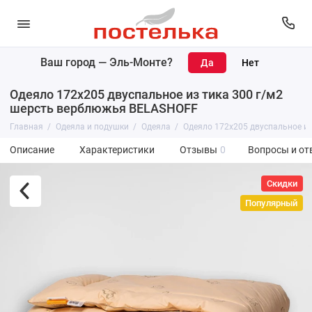
Ваш город —
Эль-Монте
?
Одеяло 172х205 двуспальное из тика 300 г/м2
шерсть верблюжья BELASHOFF
Главная
Одеяла и подушки
Одеяла
Одеяло 172х205 двуспальное и
Описание
Характеристики
Отзывы
0
Вопросы и от
Скидки
Популярный