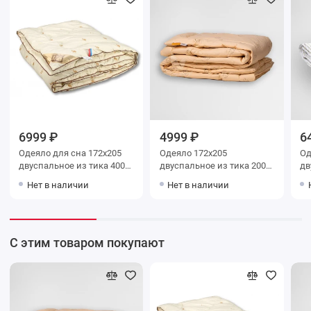
6999 ₽
4999 ₽
6
Одеяло для сна 172х205
Одеяло 172х205
Одея
двуспальное из тика 400
двуспальное из тика 200
дв
г/м2 шерсть верблюжья,
г/м2 шерсть верблюжья
г/м2 пухопе
Нет в наличии
Нет в наличии
силиконизированное
BELASHOFF
BE
волокно AlViTek
С этим товаром покупают