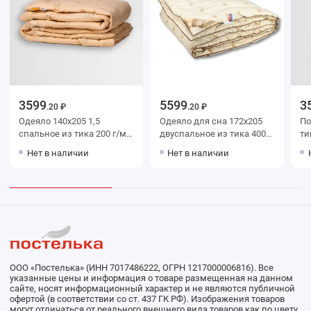
3599
5599
3
.20 ₽
.20 ₽
Одеяло 140х205 1,5
Одеяло для сна 172х205
Подушк
спальное из тика 200 г/м2
двуспальное из тика 400
шерсть верблюжья
г/м2 шерсть верблюжья,
Нет в наличии
Нет в наличии
BELASHOFF
силиконизированное
волокно AlViTek
ООО «Постелька» (ИНН 7017486222, ОГРН 1217000006816). Все
указанные цены и информация о товаре размещенная на данном
сайте, носят информационный характер и не являются публичной
офертой (в соответствии со ст. 437 ГК РФ). Изображения товаров
могут отличаться от реального внешнего вида товаров как по цвету,