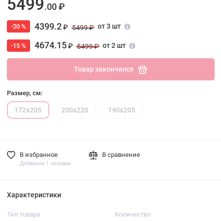
5499
.00 ₽
4399.2
от 3 шт
-20 %
₽
5499 ₽
4674.15
от 2 шт
-15 %
₽
5499 ₽
Товар закончился
Размер, см:
172х205
200х220
140х205
В избранное
В сравнение
Добавили 1 человек
Характеристики
Тип товара
Количество