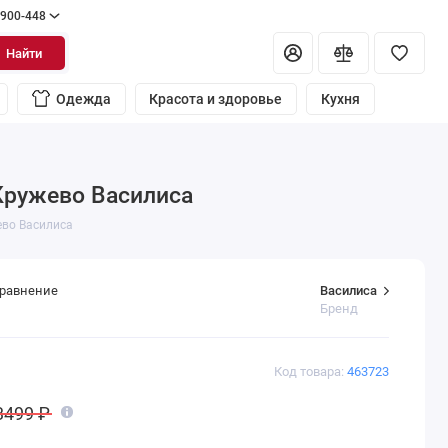
 900-448
Найти
Одежда
Красота и здоровье
Кухня
Кружево Василиса
ево Василиса
Василиса
сравнение
Бренд
Код товара:
463723
3499 ₽