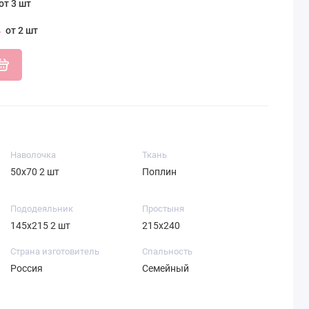
от 3 шт
от 2 шт
Наволочка
Ткань
50х70 2 шт
Поплин
Пододеяльник
Простыня
145х215 2 шт
215х240
Страна изготовитель
Спальность
Россия
Семейный