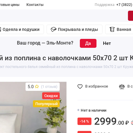
товые цены
Контакты
Поддержка
+7 (3822)
Одеяла и подушки
Покрывала и пледы
Ванная
Ваш город —
Эль-Монте
?
 из поплина с наволочками 50х70 2 шт 
кт постельного белья семейный из поплина с наволочками 50х70 2 шт Круж
5.0
В избранное
В 
(1 отзыв)
Скидки
Популярный
Нет в наличии
2999
-14 %
.00 ₽