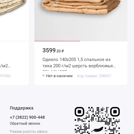
3599
.20 ₽
Одеяло 140х205 1,5 спальное из
тика 200 г/м2 шерсть верблюжья
BELASHOFF
 97060
Нет в наличии
Код товара: 298007
локно
Поддержка
+7 (3822) 900-448
Обратный звонок
Режим работы офиса