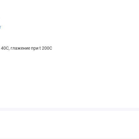
к
т
 40С, глажение при t 200С