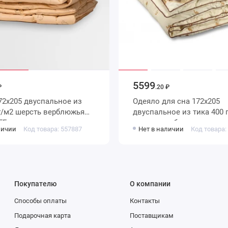
5599
₽
.20 ₽
Одеяло для сна 172х205
двуспальное из тика 400 г/м2
FF
шерсть верблюжья,
личии
Код товара: 557887
Нет в наличии
Код товара:
силиконизированное во
AlViTek
Покупателю
О компании
Способы оплаты
Контакты
Подарочная карта
Поставщикам