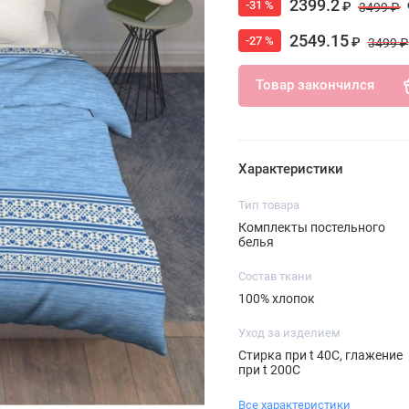
2399.2
-31 %
₽
3499 ₽
2549.15
-27 %
₽
3499 ₽
Товар закончился
Характеристики
Тип товара
Комплекты постельного
белья
Состав ткани
100% хлопок
Уход за изделием
Стирка при t 40С, глажение
при t 200С
Все характеристики