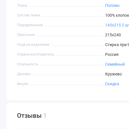
Ткань
Поплин
Состав ткани
100% хлопо
Пододеяльник
145х215 2 ш
Простыня
215х240
Уход за изделием
Стирка при t
Страна изготовитель
Россия
Спальность
Семейный
Дизайн
Кружево
Акция
Скидка
Отзывы
1