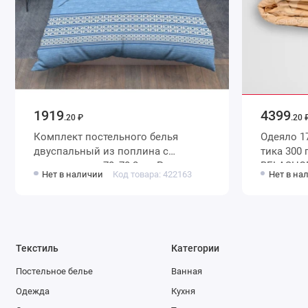
1919
4399
.20 ₽
.20 
Комплект постельного белья
Одеяло 172х205 двуспальное из
двуспальный из поплина с
тика 300 г/м2 шерсть верблюжья
наволочками 70х70 2 шт Рисунок
BELASHO
Нет в наличии
Код товара: 422163
Нет в на
Василиса
Текстиль
Категории
Постельное белье
Ванная
Одежда
Кухня