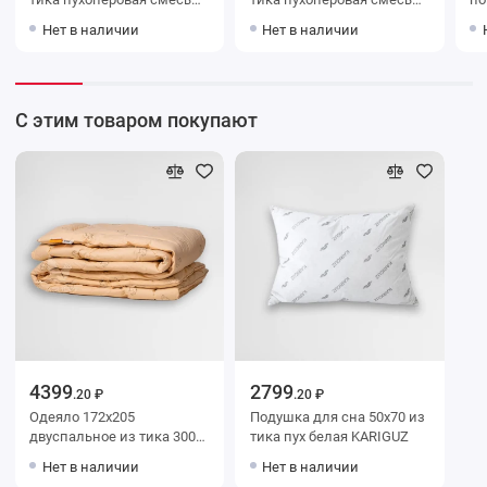
BELASHOFF
BELASHOFF
те
Нет в наличии
Нет в наличии
С этим товаром покупают
4399
2799
.20 ₽
.20 ₽
Одеяло 172х205
Подушка для сна 50х70 из
двуспальное из тика 300
тика пух белая KARIGUZ
г/м2 шерсть верблюжья
Нет в наличии
Нет в наличии
BELASHOFF