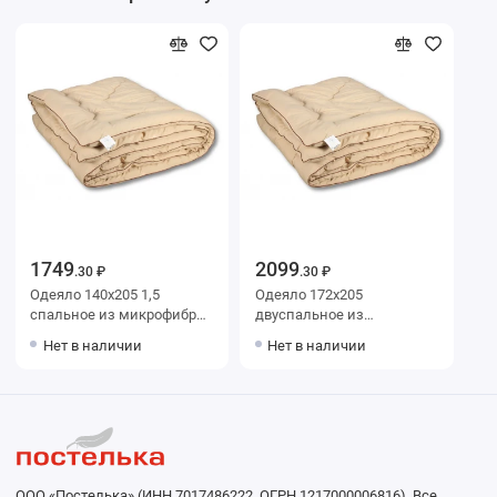
1749
2099
.30 ₽
.30 ₽
Одеяло 140х205 1,5
Одеяло 172х205
спальное из микрофибры
двуспальное из
300 г/м2 шерсть
микрофибры 300 г/м2
Нет в наличии
Нет в наличии
верблюжья,
шерсть верблюжья,
силиконизированное
силиконизированное
волокно AlViTek
волокно AlViTek
ООО «Постелька» (ИНН 7017486222, ОГРН 1217000006816). Все