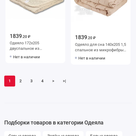
1839
1839
.20 ₽
.20 ₽
Одеяло 172х205
Одеяло для сна 140х205 1,5
двуспальное из
спальное из микрофибры
микрофибры 200 г/м2
300 г/м2 шерсть
Нет в наличии
Нет в наличии
льняное волокно,
верблюжья,
силиконизированное
силиконизированное
волокно AlViTek
волокно Тихий час
1
2
3
4
>
>|
Подборки товаров в категории Одеяла