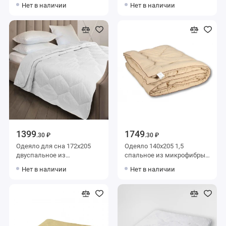
200 г/м2
м2 силиконизированное
Нет в наличии
Нет в наличии
силиконизированное
волокно KARIGUZ
волокно KARIGUZ
1399
1749
.30 ₽
.30 ₽
Одеяло для сна 172х205
Одеяло 140х205 1,5
двуспальное из
спальное из микрофибры
микрофибры 200 г/м2
300 г/м2 шерсть
Нет в наличии
Нет в наличии
силиконизированное
верблюжья,
волокно KARIGUZ
силиконизированное
волокно AlViTek