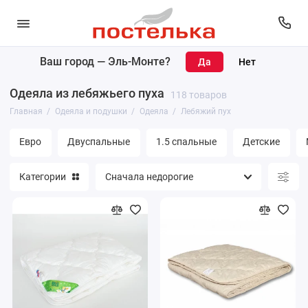
Ваш город —
Эль-Монте
?
Одеяла
Одеяла из лебяжьего пуха
118 товаров
Подушки
Главная
Одеяла и подушки
Одеяла
Лебяжий пух
Наматрасники
Евро
Двуспальные
1.5 спальные
Детские
Матрасы
Категории