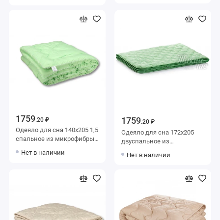
волокно KARIGUZ
волокно KARIGUZ
1759
1759
.20 ₽
.20 ₽
Одеяло для сна 140х205 1,5
Одеяло для сна 172х205
спальное из микрофибры
двуспальное из
300 г/м2 бамбук,
микрофибры 200 г/м2
Нет в наличии
Нет в наличии
силиконизированное
бамбук,
волокно AlViTek
силиконизированное
волокно Тихий час