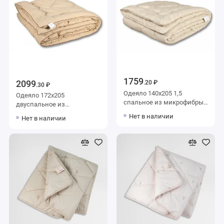
1759
2099
.20 ₽
.30 ₽
Одеяло 140х205 1,5
Одеяло 172х205
спальное из микрофибры
двуспальное из
300 г/м2 льняное волокно,
микрофибры 300 г/м2
Нет в наличии
Нет в наличии
силиконизированное
шерсть верблюжья,
волокно AlViTek
силиконизированное
волокно AlViTek