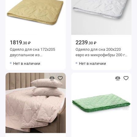
1819
2239
.30 ₽
.30 ₽
Одеяло для сна 172х205
Одеяло для сна 200х220
двуспальное из
евро из микрофибры 200 г/
микрофибры 200 г/м2
м2 шерсть овечья,
Нет в наличии
Нет в наличии
шерсть верблюжья,
силиконизированное
силиконизированное
волокно KARIGUZ
волокно KARIGUZ