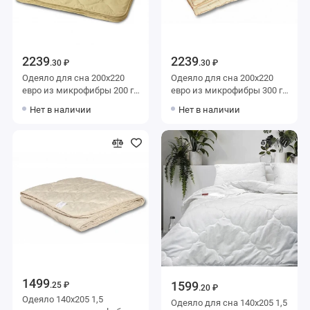
2239
2239
.30 ₽
.30 ₽
Одеяло для сна 200х220
Одеяло для сна 200х220
евро из микрофибры 200 г/
евро из микрофибры 300 г/
м2 шерсть верблюжья,
м2 шерсть овечья,
Нет в наличии
Нет в наличии
силиконизированное
силиконизированное
волокно KARIGUZ
волокно AlViTek
1499
1599
.25 ₽
.20 ₽
Одеяло 140х205 1,5
Одеяло для сна 140х205 1,5