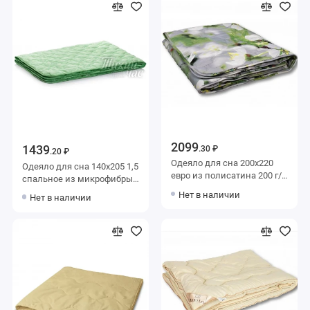
2099
1439
.30 ₽
.20 ₽
Одеяло для сна 200х220
Одеяло для сна 140х205 1,5
евро из полисатина 200 г/
спальное из микрофибры
м2 шерсть овечья,
200 г/м2 бамбук,
Нет в наличии
Нет в наличии
силиконизированное
силиконизированное
волокно AlViTek
волокно Тихий час