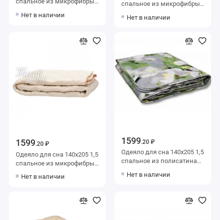
спальное из микрофибры
спальное из микрофибры
200 г/м2 льняное волокно,
200 г/м2 бамбук,
Нет в наличии
Нет в наличии
силиконизированное
силиконизированное
волокно AlViTek
волокно KARIGUZ
1599
1599
.20 ₽
.20 ₽
Одеяло для сна 140х205 1,5
Одеяло для сна 140х205 1,5
спальное из полисатина
спальное из микрофибры
200 г/м2 шерсть овечья,
200 г/м2 шерсть овечья,
Нет в наличии
Нет в наличии
силиконизированное
силиконизированное
волокно AlViTek
волокно Тихий час