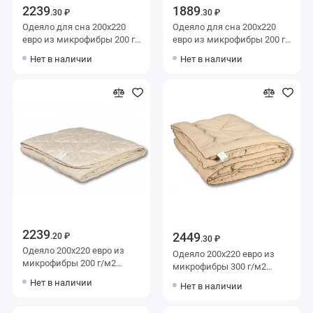
2239
1889
.30 ₽
.30 ₽
Одеяло для сна 200х220
Одеяло для сна 200х220
евро из микрофибры 200 г/
евро из микрофибры 200 г/
м2 шерсть овечья,
м2 бамбук,
Нет в наличии
Нет в наличии
силиконизированное
силиконизированное
волокно KARIGUZ
волокно Тихий час
2239
2449
.20 ₽
.30 ₽
Одеяло 200х220 евро из
Одеяло 200х220 евро из
микрофибры 200 г/м2
микрофибры 300 г/м2
льняное волокно,
шерсть верблюжья,
Нет в наличии
Нет в наличии
силиконизированное
силиконизированное
волокно AlViTek
волокно AlViTek