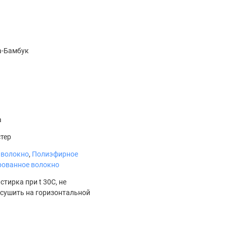
-Бамбук
а
тер
 волокно
,
Полиэфирное
рованное волокно
тирка при t 30С, не
 сушить на горизонтальной
и