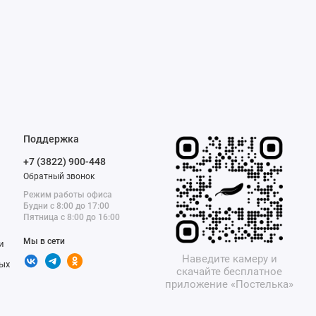
Поддержка
+7 (3822) 900-448
Обратный звонок
Режим работы офиса
Будни с 8:00 до 17:00
Пятница с 8:00 до 16:00
Мы в сети
и
Наведите камеру и
ых
скачайте бесплатное
приложение «Постелька»