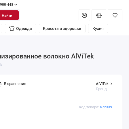
 900-448
Найти
Одежда
Красота и здоровье
Кухня
низированное волокно AlViTek
ek
AlViTek
В сравнение
Бренд
Код товара:
672339