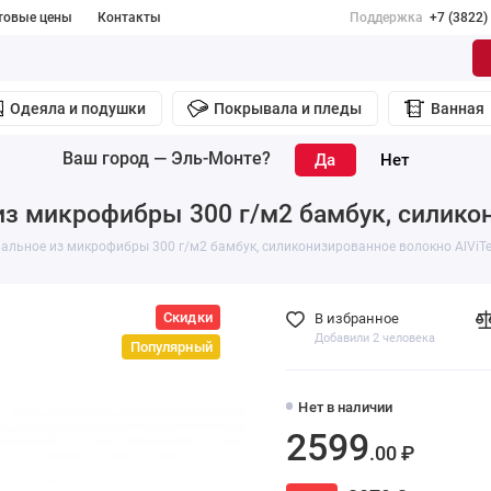
товые цены
Контакты
Поддержка
+7 (3822)
Одеяла и подушки
Покрывала и пледы
Ванная
Ваш город —
Эль-Монте
?
из микрофибры 300 г/м2 бамбук, силико
пальное из микрофибры 300 г/м2 бамбук, силиконизированное волокно AlViT
Скидки
В избранное
Добавили 2 человека
Популярный
Нет в наличии
2599
.00 ₽