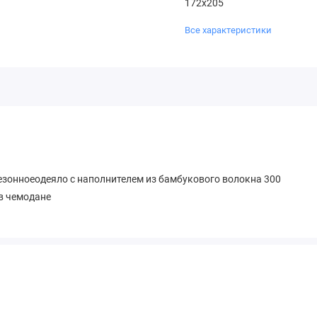
172х205
Все характеристики
езонноеодеяло с наполнителем из бамбукового волокна 300
 в чемодане