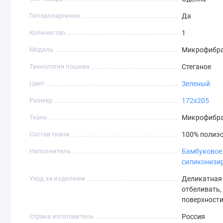
Гипоаллергенно
Да
Количество
1
Модель
Микрофибра
Технология пошива
Стеганое
Цвет
Зеленый
Размер
172х205
Ткань
Микрофибр
Состав ткани
100% полиэс
Наполнитель
Бамбуковое
силиконизи
Уход за изделием
Деликатная с
отбеливать,
поверхност
Страна изготовитель
Россия