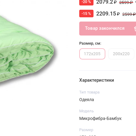
2079.2
-20 %
₽
2599 ₽
2209.15
-15 %
₽
2599 ₽
Товар закончился
Размер, см:
172х205
200х220
Характеристики
Тип товара
Одеяла
Модель
Микрофибра-Бамбук
Размер