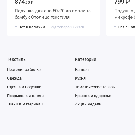
874
799 ₽
.30 ₽
Подушка для сна 50х70 из поплина
Подушка для сна 70х70 из
бамбук Столица текстиля
микрофибры б
силикони
Нет в наличии
Код товара: 358870
Нет в на
белая
Текстиль
Категории
Постельное белье
Ванная
Одежда
Кухня
Одеяла и подушки
Тематические товары
Покрывала и пледы
Красота и здоровье
Ткани и материалы
Акции недели