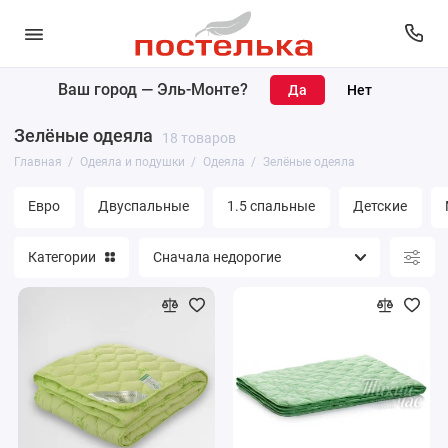
Ваш город —
Эль-Монте
?
Одеяла
Зелёные одеяла
18 товаров
Подушки
Главная
Одеяла и подушки
Одеяла
Зелёные одеяла
Наматрасники
Евро
Двуспальные
1.5 спальные
Детские
Матрасы
Категории