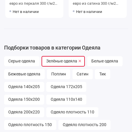
евро из перкаля 300 г/м2
евро из сатина 300 г/м2
эвкалиптовое волокно,
бамбук,
Нет в наличии
Нет в наличии
силиконизированное
силиконизированное
волокно World of Belashoff
волокно MOYЁ HOME
Подборки товаров в категории Одеяла
Серые одеяла
Зелёные одеяла
Белые одеяла
Бежевые одеяла
Поплин
Сатин
Тик
Одеяла 140х205
Одеяла 172х205
Одеяла 150х200
Одеяла 110х140
Одеяла 200х220
Одеяло плотность 110
Одеяло плотность 150
Одеяло плотность 200