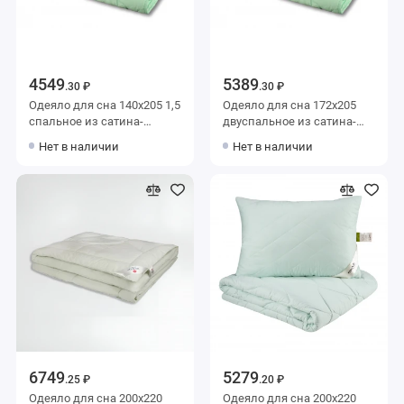
4549
5389
.30 ₽
.30 ₽
Одеяло для сна 140х205 1,5
Одеяло для сна 172х205
спальное из сатина-
двуспальное из сатина-
жаккард 300 г/м2 бамбук,
жаккард 300 г/м2 бамбук,
Нет в наличии
Нет в наличии
силиконизированное
силиконизированное
волокно AlViTek
волокно AlViTek
6749
5279
.25 ₽
.20 ₽
Одеяло для сна 200х220
Одеяло для сна 200х220