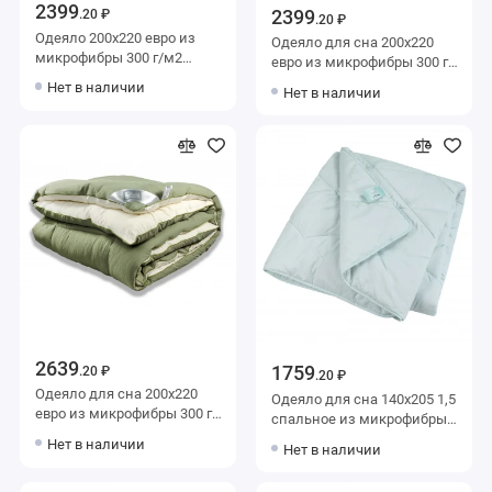
2399
2399
.20 ₽
.20 ₽
Одеяло 200х220 евро из
Одеяло для сна 200х220
микрофибры 300 г/м2
евро из микрофибры 300 г/
бамбук,
м2 бамбук,
Нет в наличии
Нет в наличии
силиконизированное
силиконизированное
волокно AlViTek
волокно MOYЁ HOME
2639
1759
.20 ₽
.20 ₽
Одеяло для сна 200х220
Одеяло для сна 140х205 1,5
евро из микрофибры 300 г/
спальное из микрофибры
м2 Искусственный
300 г/м2 бамбук,
Нет в наличии
Нет в наличии
лебяжий пух AlViTek
силиконизированное
волокно MOYЁ HOME