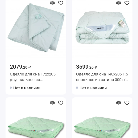
2079
3599
.20 ₽
.20 ₽
Одеяло для сна 172х205
Одеяло для сна 140х205 1,5
двуспальное из
спальное из сатина 300 г/
микрофибры 300 г/м2
м2 бамбук,
Нет в наличии
Нет в наличии
бамбук,
силиконизированное
силиконизированное
волокно MOYЁ HOME
волокно MOYЁ HOME