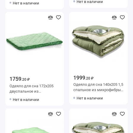
м2 бамбук,
Нет в наличии
Нет в наличии
силиконизированное
силиконизированное
волокно AlViTek
волокно Тихий час
1999
1759
.20 ₽
.20 ₽
Одеяло для сна 140х205 1,5
Одеяло для сна 172х205
спальное из микрофибры
двуспальное из
300 г/м2 Искусственный
микрофибры 200 г/м2
Нет в наличии
Нет в наличии
лебяжий пух AlViTek
бамбук,
силиконизированное
волокно Тихий час