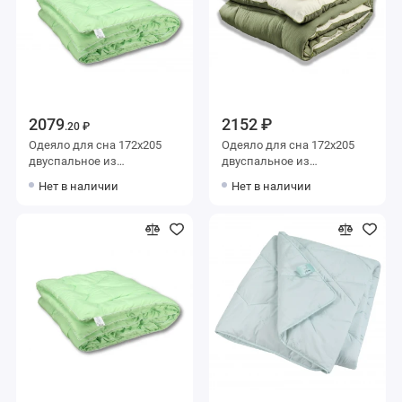
2079
2152 ₽
.20 ₽
Одеяло для сна 172х205
Одеяло для сна 172х205
двуспальное из
двуспальное из
микрофибры 300 г/м2
микрофибры 300 г/м2
Нет в наличии
Нет в наличии
бамбук,
Искусственный лебяжий
силиконизированное
пух AlViTek
волокно AlViTek