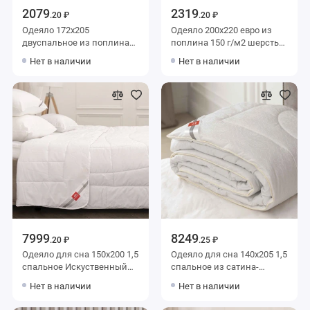
2079
2319
.20 ₽
.20 ₽
Одеяло 172х205
Одеяло 200х220 евро из
двуспальное из поплина
поплина 150 г/м2 шерсть
150 г/м2 шерсть овечья
овечья Столица текстиля
Нет в наличии
Нет в наличии
Столица текстиля
7999
8249
.20 ₽
.25 ₽
Одеяло для сна 150х200 1,5
Одеяло для сна 140х205 1,5
спальное Искуственный
спальное из сатина-
шелк, из хлопка 150 г/м2
жаккард 150 г/м2 шелк,
Нет в наличии
Нет в наличии
Нанофайбер KARIGUZ
силиконизированное
волокно KARIGUZ