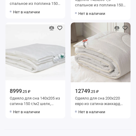
спальное из поплина 150
спальное из поплина 150
г/м2 бамбук Столица
г/м2 шерсть овечья
Нет в наличии
Нет в наличии
текстиля
Столица текстиля
8999
12749
.25 ₽
.25 ₽
Одеяло для сна 140х205 из
Одеяло для сна 200х220
сатина 150 г/м2 шелк,
евро из сатина-жаккард
силиконизированное
150 г/м2 шелк,
Нет в наличии
Нет в наличии
волокно NatureS
силиконизированное
волокно KARIGUZ