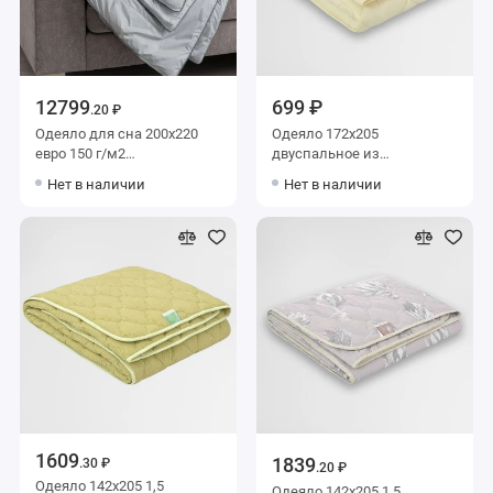
12799
699 ₽
.20 ₽
Одеяло для сна 200х220
Одеяло 172х205
евро 150 г/м2
двуспальное из
силиконизированное
микрофибры 150 г/м2
Нет в наличии
Нет в наличии
волокно KARIGUZ
бамбук Столица текстиля
1609
1839
.30 ₽
.20 ₽
Одеяло 142х205 1,5
Одеяло 142х205 1,5