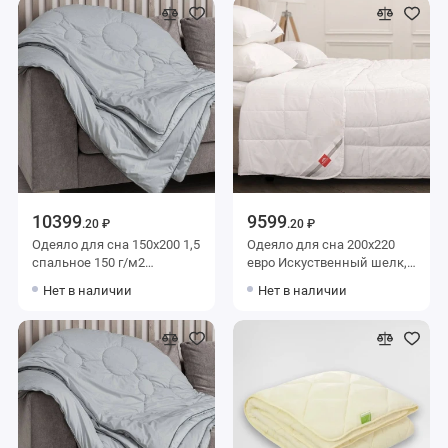
10399
9599
.20 ₽
.20 ₽
Одеяло для сна 150х200 1,5
Одеяло для сна 200х220
спальное 150 г/м2
евро Искуственный шелк,
силиконизированное
из хлопка 150 г/м2
Нет в наличии
Нет в наличии
волокно KARIGUZ
Нанофайбер KARIGUZ