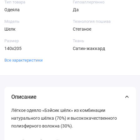
Тип товара
Гипоаллергенно
Одеяла
Да
Модель
Технология пошива
Шелк
Стеганое
Размер
Ткань
140х205
Сатин-жаккард
Все характеристики
Описание
Лёгкое одеяло «Бэйсик шёлк» из комбинации
натурального шёлка (70%) и высококачественного
полиэфирного волокна (30%).