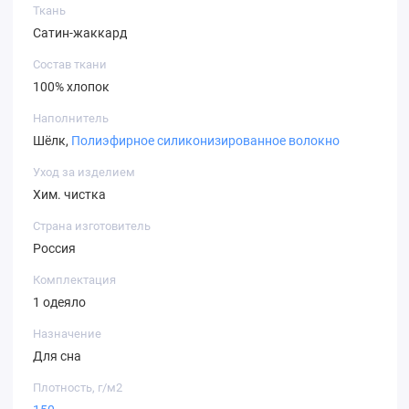
Ткань
Сатин-жаккард
Состав ткани
100% хлопок
Наполнитель
Шёлк,
Полиэфирное силиконизированное волокно
Уход за изделием
Хим. чистка
Страна изготовитель
Россия
Комплектация
1 одеяло
Назначение
Для сна
Плотность, г/м2