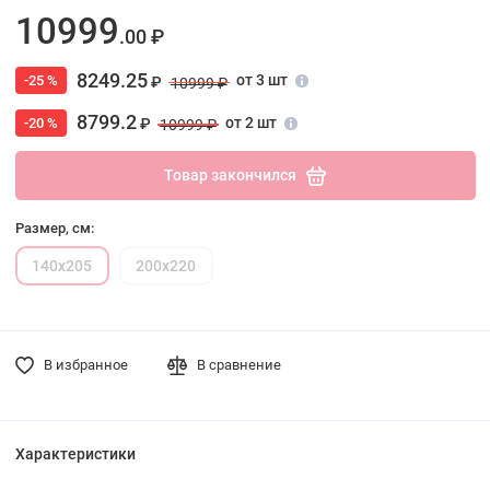
10999
.00 ₽
8249.25
от 3 шт
-25 %
₽
10999 ₽
8799.2
от 2 шт
-20 %
₽
10999 ₽
Товар закончился
Размер, см:
140х205
200х220
В избранное
В сравнение
Характеристики