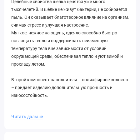
Целебные свойства шёлка ценятся уже много
тысячелетий. В шёлке не живут бактерии, не собирается
пыль. Он оказывает благотворное влияние на организм,
снимая стресс и улучшая настроение.
Мягкое, нежное на ощупь, одеяло способно быстро
поглощать тепло и поддерживать неизменную
температуру тела вне зависимости от условий
окружающей среды, обеспечивая тепло и уют зимой и
прохладу летом.
Второй компонент наполнителя – полиэфирное волокно
– придаёт изделию дополнительную прочность и
износостойкость.
Фактурная премиальная ткань чехла из 100% хлопка —
Читать дальше
сатин-жаккард.
Этот вид плетения делает ткань гладкой, прочной,
гигроскопичной и невероятно приятной на ощупь, а