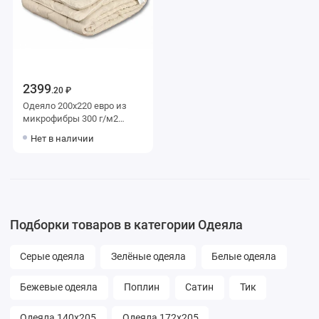
2399
.20 ₽
Одеяло 200х220 евро из
микрофибры 300 г/м2
льняное волокно,
Нет в наличии
силиконизированное
волокно AlViTek
Подборки товаров в категории Одеяла
Серые одеяла
Зелёные одеяла
Белые одеяла
Бежевые одеяла
Поплин
Сатин
Тик
Одеяла 140х205
Одеяла 172х205