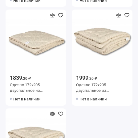
Нет в наличии
Нет в наличии
силиконизированное
силиконизированное
волокно AlViTek
волокно AlViTek
1839
1999
.20 ₽
.20 ₽
Одеяло 172х205
Одеяло 172х205
двуспальное из
двуспальное из
микрофибры 200 г/м2
микрофибры 300 г/м2
Нет в наличии
Нет в наличии
льняное волокно,
льняное волокно,
силиконизированное
силиконизированное
волокно AlViTek
волокно AlViTek