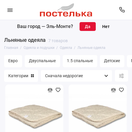
Ваш город —
Эль-Монте
?
Одеяла
Льняные одеяла
7 товаров
Подушки
Главная
Одеяла и подушки
Одеяла
Льняные одеяла
Наматрасники
Евро
Двуспальные
1.5 спальные
Детские
Матрасы
Категории