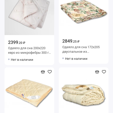
2849
2399
.25 ₽
.20 ₽
Одеяло для сна 172х205
Одеяло для сна 200х220
двуспальное из
евро из микрофибры 300 г/
поликоттона 200 г/м2
м2 шерсть овечья,
Нет в наличии
Нет в наличии
шерсть овечья,
силиконизированное
силиконизированное
волокно MOYЁ HOME
волокно AlViTek