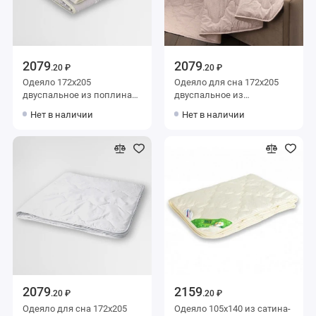
2079
2079
.20 ₽
.20 ₽
Одеяло 172х205
Одеяло для сна 172х205
двуспальное из поплина
двуспальное из
150 г/м2 шерсть овечья
микрофибры 200 г/м2
Нет в наличии
Нет в наличии
Столица текстиля
шерсть овечья,
силиконизированное
волокно KARIGUZ
2079
2159
.20 ₽
.20 ₽
Одеяло для сна 172х205
Одеяло 105х140 из сатина-