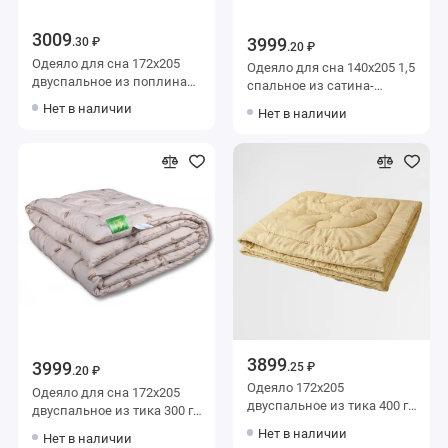
3009
3999
.30 ₽
.20 ₽
Одеяло для сна 172х205
Одеяло для сна 140х205 1,5
двуспальное из поплина
спальное из сатина-
200 г/м2 шерсть овечья,
жаккард 400 г/м2 шерсть
Нет в наличии
Нет в наличии
силиконизированное
овечья,
волокно AlViTek
силиконизированное
волокно AlViTek
3899
3999
.25 ₽
.20 ₽
Одеяло 172х205
Одеяло для сна 172х205
двуспальное из тика 400 г/
двуспальное из тика 300 г/
м2 шерсть овечья KARIGUZ
м2 шерсть овечья,
Нет в наличии
Нет в наличии
силиконизированное