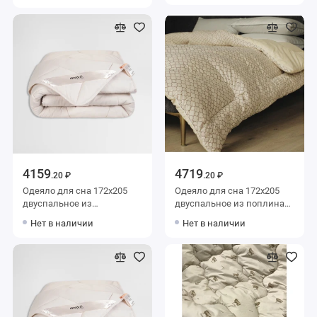
волокно AlViTek
4159
4719
.20 ₽
.20 ₽
Одеяло для сна 172х205
Одеяло для сна 172х205
двуспальное из
двуспальное из поплина
поликоттона 300 г/м2
400 г/м2 шерсть овечья,
Нет в наличии
Нет в наличии
шерсть овечья,
силиконизированное
силиконизированное
волокно KARIGUZ
волокно MOYЁ HOME