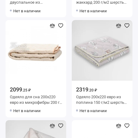
двуспальное из
жаккард 200 г/м2 шерсть
микрофибры 200 г/м2
овечья,
Нет в наличии
Нет в наличии
шерсть овечья,
силиконизированное
силиконизированное
волокно AlViTek
волокно KARIGUZ
2099
2319
.25 ₽
.20 ₽
Одеяло для сна 200х220
Одеяло 200х220 евро из
евро из микрофибры 200 г/
поплина 150 г/м2 шерсть
м2 шерсть овечья,
овечья Столица текстиля
Нет в наличии
Нет в наличии
силиконизированное
волокно Тихий час