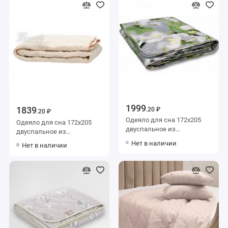
1999
1839
.20 ₽
.20 ₽
Одеяло для сна 172х205
Одеяло для сна 172х205
двуспальное из
двуспальное из
полисатина 200 г/м2
микрофибры 200 г/м2
Нет в наличии
Нет в наличии
шерсть овечья,
шерсть овечья,
силиконизированное
силиконизированное
волокно AlViTek
волокно Тихий час