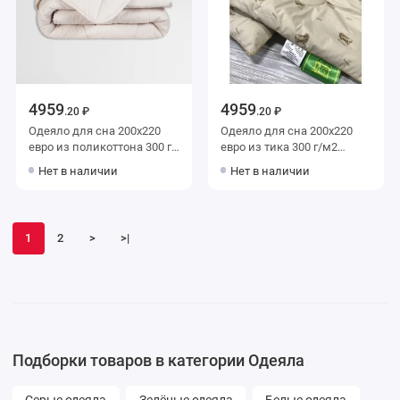
4959
4959
.20 ₽
.20 ₽
Одеяло для сна 200х220
Одеяло для сна 200х220
евро из поликоттона 300 г/
евро из тика 300 г/м2
м2 шерсть овечья,
шерсть овечья,
Нет в наличии
Нет в наличии
силиконизированное
силиконизированное
волокно MOYЁ HOME
волокно AlViTek
1
2
>
>|
Подборки товаров в категории Одеяла