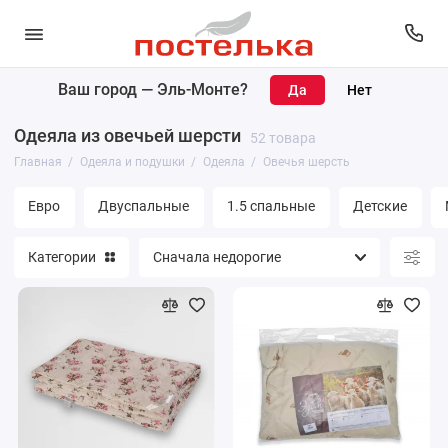
Ваш город —
Эль-Монте
?
Одеяла
Одеяла из овечьей шерсти
52 товара
Подушки
Главная
Одеяла и подушки
Одеяла
Овечья шерсть
Наматрасники
Евро
Двуспальные
1.5 спальные
Детские
Матрасы
Категории