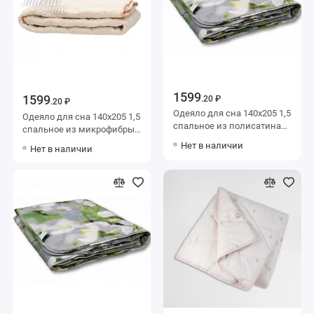
1599
1599
.20 ₽
.20 ₽
Одеяло для сна 140х205 1,5
Одеяло для сна 140х205 1,5
спальное из полисатина
спальное из микрофибры
200 г/м2 шерсть овечья,
200 г/м2 шерсть овечья,
Нет в наличии
Нет в наличии
силиконизированное
силиконизированное
волокно AlViTek
волокно Тихий час