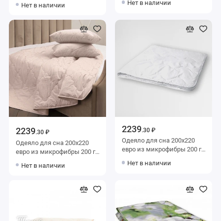
полиэстера 200 г/м2
Нет в наличии
Нет в наличии
текстиля
шерсть овечья ЭДОМ
2239
2239
.30 ₽
.30 ₽
Одеяло для сна 200х220
Одеяло для сна 200х220
евро из микрофибры 200 г/
евро из микрофибры 200 г/
м2 шерсть овечья,
м2 шерсть овечья,
Нет в наличии
Нет в наличии
силиконизированное
силиконизированное
волокно KARIGUZ
волокно KARIGUZ