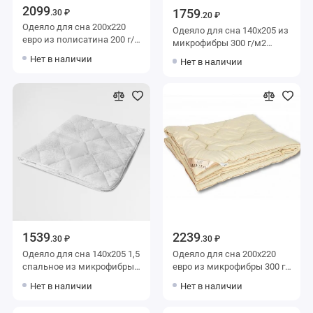
2099
1759
.30 ₽
.20 ₽
Одеяло для сна 200х220
Одеяло для сна 140х205 из
евро из полисатина 200 г/
микрофибры 300 г/м2
м2 шерсть овечья,
шерсть овечья,
Нет в наличии
Нет в наличии
силиконизированное
силиконизированное
волокно AlViTek
волокно MOYЁ HOME
1539
2239
.30 ₽
.30 ₽
Одеяло для сна 140х205 1,5
Одеяло для сна 200х220
спальное из микрофибры
евро из микрофибры 300 г/
200 г/м2 шерсть овечья,
м2 шерсть овечья,
Нет в наличии
Нет в наличии
силиконизированное
силиконизированное
волокно KARIGUZ
волокно AlViTek