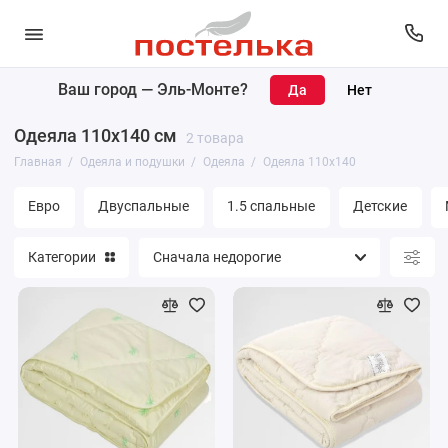
Ваш город —
Эль-Монте
?
Одеяла
Одеяла 110х140 см
2 товара
Подушки
Главная
Одеяла и подушки
Одеяла
Одеяла 110х140
Наматрасники
Евро
Двуспальные
1.5 спальные
Детские
Матрасы
Категории