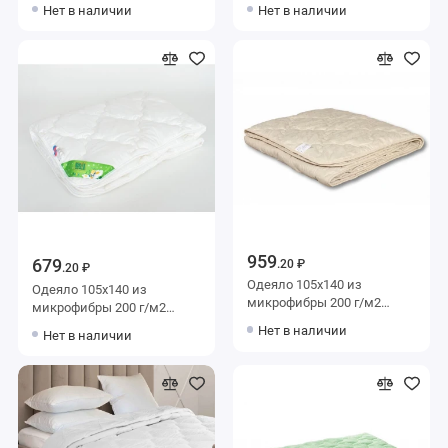
полиэстера 200 г/м2
полиэстера 200 г/м2
Нет в наличии
Нет в наличии
шерсть овечья ЭДОМ
шерсть овечья ЭДОМ
959
679
.20 ₽
.20 ₽
Одеяло 105х140 из
Одеяло 105х140 из
микрофибры 200 г/м2
микрофибры 200 г/м2
льняное волокно,
силиконизированное
Нет в наличии
Нет в наличии
силиконизированное
волокно AlViTek
волокно AlViTek