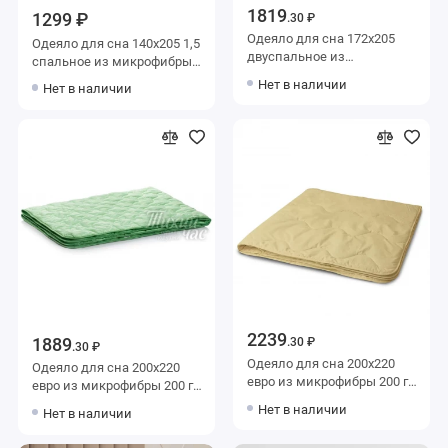
1819
1299 ₽
.30 ₽
Одеяло для сна 172х205
Одеяло для сна 140х205 1,5
двуспальное из
спальное из микрофибры
микрофибры 200 г/м2
200 г/м2
Нет в наличии
Нет в наличии
шерсть верблюжья,
силиконизированное
силиконизированное
волокно KARIGUZ
волокно KARIGUZ
2239
1889
.30 ₽
.30 ₽
Одеяло для сна 200х220
Одеяло для сна 200х220
евро из микрофибры 200 г/
евро из микрофибры 200 г/
м2 шерсть верблюжья,
м2 бамбук,
Нет в наличии
Нет в наличии
силиконизированное
силиконизированное
волокно KARIGUZ
волокно Тихий час