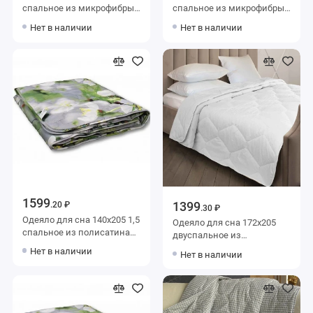
спальное из микрофибры
спальное из микрофибры
200 г/м2 бамбук,
200 г/м2 шерсть овечья,
Нет в наличии
Нет в наличии
силиконизированное
силиконизированное
волокно KARIGUZ
волокно Тихий час
1599
1399
.20 ₽
.30 ₽
Одеяло для сна 140х205 1,5
Одеяло для сна 172х205
спальное из полисатина
двуспальное из
200 г/м2 шерсть овечья,
микрофибры 200 г/м2
Нет в наличии
Нет в наличии
силиконизированное
силиконизированное
волокно AlViTek
волокно KARIGUZ