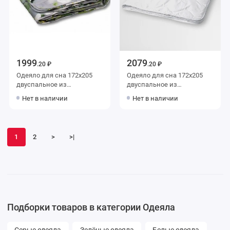
1999
2079
.20 ₽
.20 ₽
Одеяло для сна 172х205
Одеяло для сна 172х205
двуспальное из
двуспальное из
полисатина 200 г/м2
микрофибры 200 г/м2
Нет в наличии
Нет в наличии
шерсть овечья,
шерсть овечья,
силиконизированное
силиконизированное
волокно AlViTek
волокно KARIGUZ
1
2
>
>|
Подборки товаров в категории Одеяла