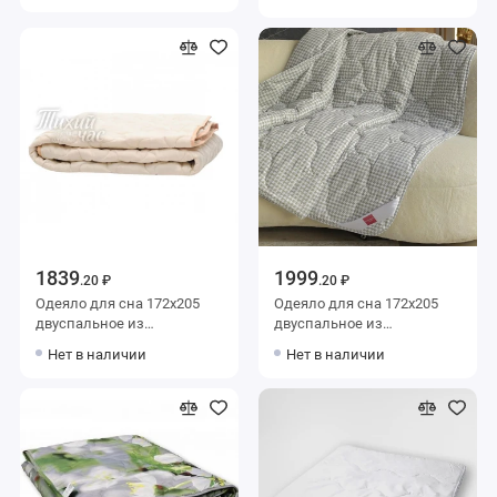
бамбук,
силиконизированное
силиконизированное
волокно AlViTek
волокно KARIGUZ
1839
1999
.20 ₽
.20 ₽
Одеяло для сна 172х205
Одеяло для сна 172х205
двуспальное из
двуспальное из
микрофибры 200 г/м2
микрофибры 200 г/м2
Нет в наличии
Нет в наличии
шерсть овечья,
силиконизированное
силиконизированное
волокно KARIGUZ
волокно Тихий час