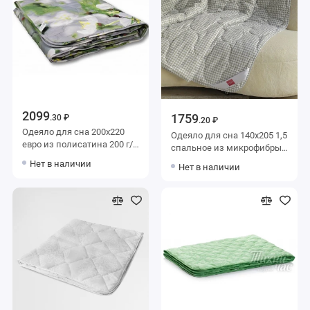
2099
1759
.30 ₽
.20 ₽
Одеяло для сна 200х220
Одеяло для сна 140х205 1,5
евро из полисатина 200 г/
спальное из микрофибры
м2 шерсть овечья,
200 г/м2
Нет в наличии
Нет в наличии
силиконизированное
силиконизированное
волокно AlViTek
волокно KARIGUZ