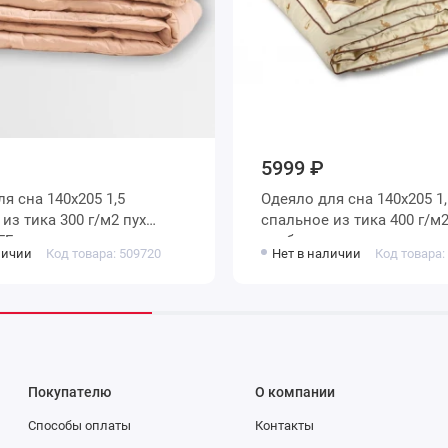
5999 ₽
Одеяло для сна 140х205 1,5
а 300 г/м2 пух
спальное из тика 400 г/м2 шерсть
FF
верблюжья, силиконизир
личии
Код товара: 509720
Нет в наличии
Код товара:
волокно AlViTek
Покупателю
О компании
Способы оплаты
Контакты