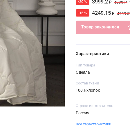
3999.2
-20 %
₽
4999 ₽
4249.15
-15 %
₽
4999 ₽
Товар закончился
Характеристики
Тип товара
Одеяла
Состав ткани
100% хлопок
Страна изготовитель
Россия
Все характеристики