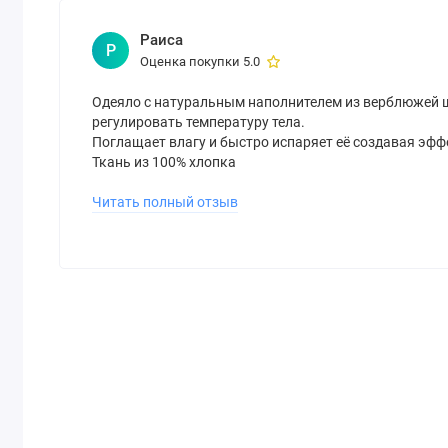
Раиса
Р
Оценка покупки 5.0
Одеяло с натуральным наполнителем из верблюжей 
регулировать температуру тела.
Поглащает влагу и быстро испаряет её создавая эффе
Ткань из 100% хлопка
Одеяло по всей поверхности прошито, наполнитель н
Одеяло упаковано в пакет с молнией, есть ручка чт
Читать полный отзыв
производителя.