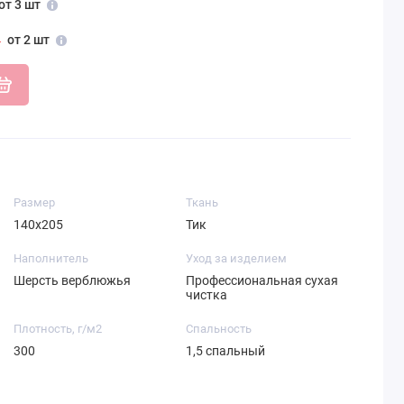
от 3 шт
от 2 шт
Размер
Ткань
140х205
Тик
Наполнитель
Уход за изделием
Шерсть верблюжья
Профессиональная сухая
чистка
Плотность, г/м2
Спальность
300
1,5 спальный