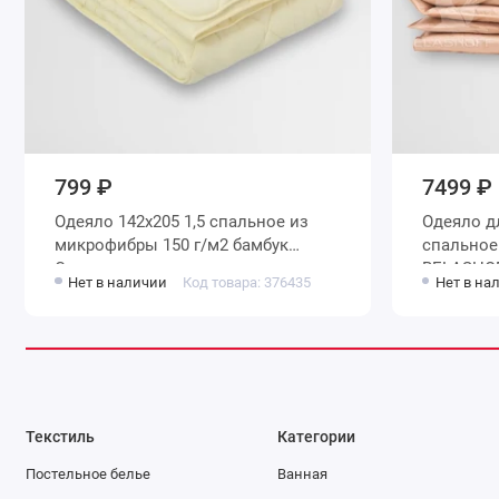
799 ₽
7499 ₽
Одеяло 142х205 1,5 спальное из
Одеяло для сна 140х205 1,5
микрофибры 150 г/м2 бамбук
спальное из тик
Столица текстиля
BELASHO
Нет в наличии
Код товара: 376435
Нет в на
Текстиль
Категории
Постельное белье
Ванная