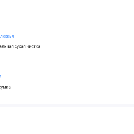
к
блюжья
льная сухая чистка
й
сумка