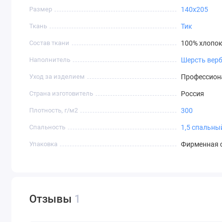
Размер
140х205
Ткань
Тик
Состав ткани
100% хлопо
Наполнитель
Шерсть вер
Уход за изделием
Профессиона
Страна изготовитель
Россия
Плотность, г/м2
300
Спальность
1,5 спальны
Упаковка
Фирменная 
Отзывы
1