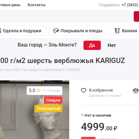
товые цены
Контакты
Поддержка
+7 (3822)
Одеяла и подушки
Покрывала и пледы
Ванная
Ваш город —
Эль-Монте
?
 300 г/м2 шерсть верблюжья KARIGUZ
 из тика 300 г/м2 шерсть верблюжья KARIGUZ
5.0
В избранное
(1 отзыв)
Добавили 5 человек
Скидки
Популярный
Нет в наличии
4999
.00 ₽