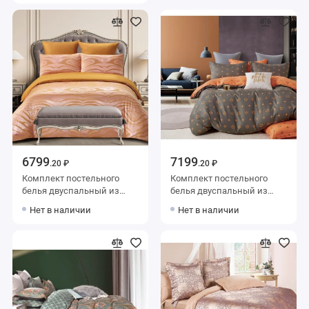
Однотонное Valtery
шт Однотонное Ecotex
6799
7199
.20 ₽
.20 ₽
Комплект постельного
Комплект постельного
белья двуспальный из
белья двуспальный из
сатина-жаккард с
сатина с наволочками
Нет в наличии
Нет в наличии
наволочками 50х70 2 шт и
50х70 2 шт и с
с наволочками 70х70 2 шт
наволочками 70х70 2 шт
Жаккард Buenas noches
Узор