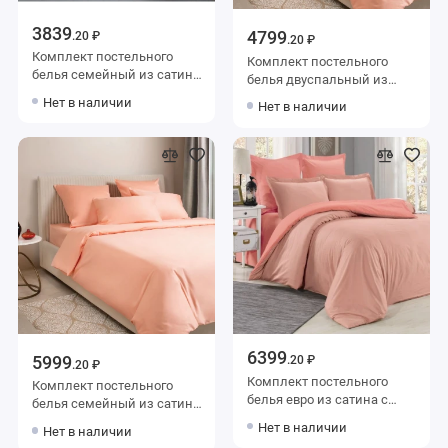
3839
4799
.20 ₽
.20 ₽
Комплект постельного
Комплект постельного
белья семейный из сатина
белья двуспальный из
с наволочками 70х70 2 шт
сатина с наволочками
Нет в наличии
Нет в наличии
Цветы Luxor
50х70 2 шт и с
наволочками 70х70 2 шт
Однотонное Ecotex
6399
5999
.20 ₽
.20 ₽
Комплект постельного
Комплект постельного
белья евро из сатина с
белья семейный из сатина
наволочками 50х70 2 шт и
с наволочками 50х70 2 шт
Нет в наличии
Нет в наличии
с наволочками 70х70 2 шт
и с наволочками 70х70 2