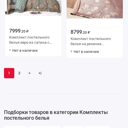
7999
8799
.20 ₽
.20 ₽
Комплект постельного
Комплект постельного
белья евро из сатина с
белья на резинке
наволочками 50х70 2 шт и
семейный из сатина-
Нет в наличии
Нет в наличии
с наволочками 70х70 2 шт
жаккард с наволочками
Узор Retrouyt
50х70 2 шт и с
наволочками 70х70 2 шт
Узор Ecotex
1
2
>
>|
Подборки товаров в категории Комплекты
постельного белья