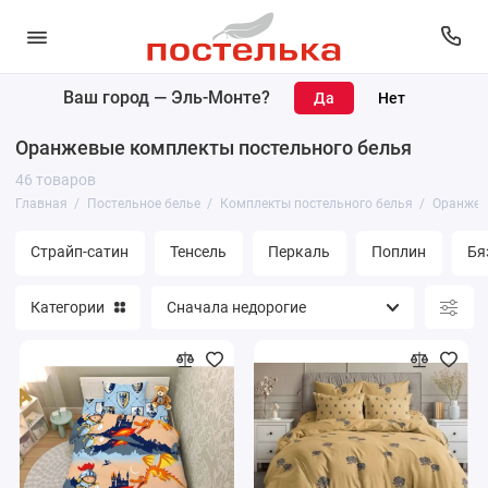
Ваш город —
Эль-Монте
?
Комплекты постельного белья
Оранжевые комплекты постельного белья
Простыни
46 товаров
Главная
Постельное белье
Комплекты постельного белья
Оранжев
Пододеяльники
Страйп-сатин
Тенсель
Перкаль
Поплин
Бя
Наволочки
Категории