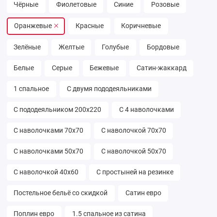
Чёрные
Фиолетовые
Синие
Розовые
Оранжевые
Красные
Коричневые
Зелёные
Желтые
Голубые
Бордовые
Белые
Серые
Бежевые
Сатин-жаккард
1 спальное
С двумя пододеяльниками
С пододеяльником 200х220
С 4 наволочками
С наволочками 70х70
С наволочкой 70х70
С наволочками 50х70
С наволочкой 50х70
С наволочкой 40х60
С простыней на резинке
Постельное бельё со скидкой
Сатин евро
Поплин евро
1.5 спальное из сатина