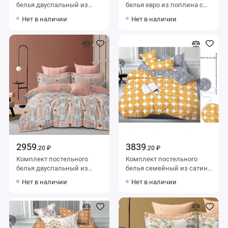
белья двуспальный из
белья евро из поплина с
поплина с наволочками
наволочками 70х70 2 шт
Нет в наличии
Нет в наличии
70х70 2 шт Абстракция
Геометрия
Luxor
2959
3839
.20 ₽
.20 ₽
Комплект постельного
Комплект постельного
белья двуспальный из
белья семейный из сатина
сатина с наволочками
с наволочками 70х70 2 шт
Нет в наличии
Нет в наличии
70х70 2 шт Абстракция
Геометрия Luxor
Kuzina