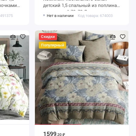
детский 1,5 спальный из поплина с
са
наволочкой 70х70 Динозавры
 491375
Нет в наличии
Код товара: 674003
Василёк
Скидки
Популярный
1599
.20 ₽