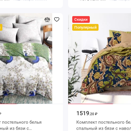
дом
Василиса
Скидки
й
Популярный
1519
₽
.20 ₽
 постельного белья
Комплект постельного белья
ый из бязи с
спальный из бязи с наволочками