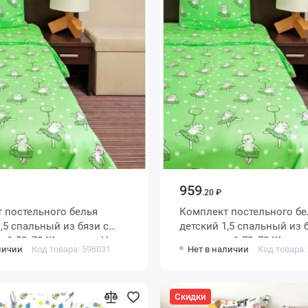
959
.20 ₽
 постельного белья
Комплект постельного бе
детский 1,5 спальный из бязи с
ой 50х70 Животные Ночь
наволочкой 70х70 Живот
личии
Код товара: 596031
Нет в наличии
Код товара:
Нежна
Скидки