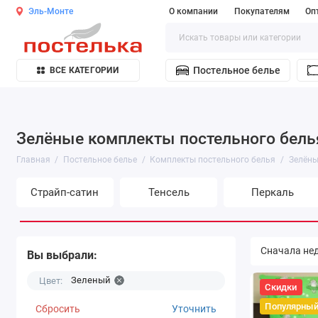
Эль-Монте
О компании
Покупателям
Оп
Постельное белье
ВСЕ КАТЕГОРИИ
Зелёные комплекты постельного бель
Главная
Постельное белье
Комплекты постельного белья
Зелёны
Страйп-сатин
Тенсель
Перкаль
Вы выбрали:
Зеленый
Цвет:
Скидки
Популярны
Сбросить
Уточнить