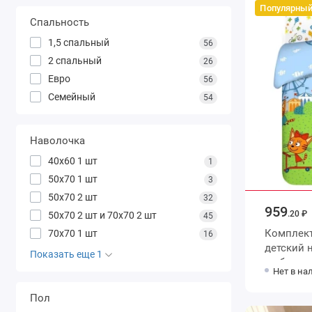
Популярны
Спальность
1,5 спальный
56
2 спальный
26
Евро
56
Семейный
54
Наволочка
40х60 1 шт
1
50х70 1 шт
3
50х70 2 шт
32
959
.20 ₽
50х70 2 шт и 70х70 2 шт
45
Комплект
70х70 1 шт
16
детский на рез
Показать еще 1
из бязи с наволочкой 40х60
Нет в на
Животны
Пол