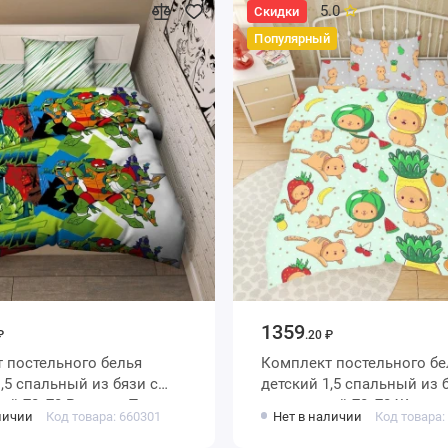
5.0
Скидки
Популярный
1359
₽
.20 ₽
 постельного белья
Комплект постельного бе
детский 1,5 спальный из бязи с
ой 70х70 Рисунок Туса
наволочкой 70х70 Живот
личии
Код товара: 660301
Нет в наличии
Код товара:
Василиса