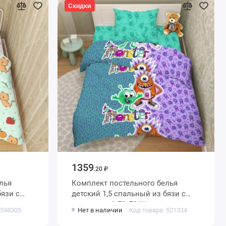
Скидки
1359
.20 ₽
лья
Комплект постельного белья
детский 1,5 спальный из бязи с
ные
наволочкой 70х70 Животные
 598305
Нет в наличии
Код товара: 521334
Василиса