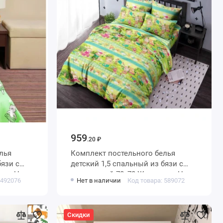
959
.20 ₽
лья
Комплект постельного белья
детский 1,5 спальный из бязи с
ные Ночь
наволочкой 70х70 Животные Ночь
 492076
Нет в наличии
Код товара: 589072
Нежна
Скидки