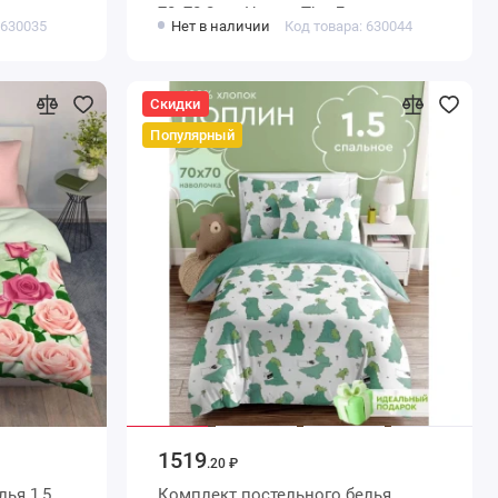
ом
70х70 2 шт Цветы The Дом
 630035
Нет в наличии
Код товара: 630044
Скидки
Популярный
1519
.20 ₽
 1,5
Комплект постельного белья