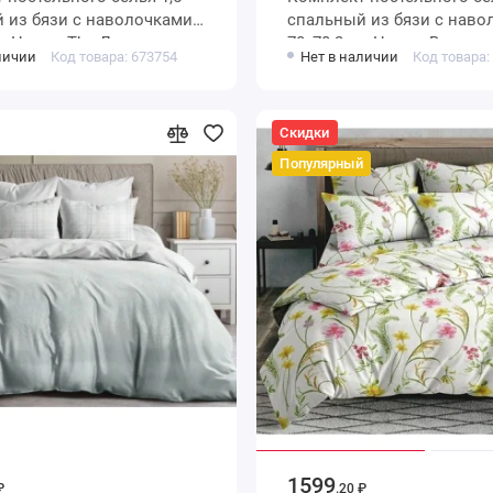
и с наволочками
спальный из бязи с наволочками
шт Цветы The Дом
70х70 2 шт Цветы Васили
личии
Код товара: 673754
Нет в наличии
Код товара:
Скидки
Популярный
1599
₽
.20 ₽