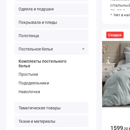
спальный из бяз
Одеяла и подушки
70х70 2 
Нет в на
Покрывала и пледы
Скидки
Полотенца
Постельное белье
Комплекты постельного
белья
Простыни
Пододеяльники
Наволочки
Тематические товары
Ткани и материалы
1599
.20 