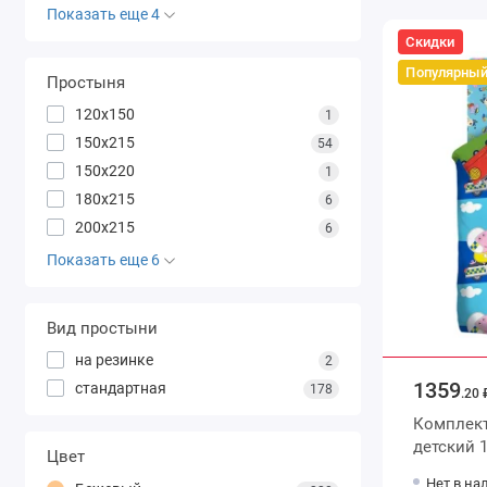
Показать еще 4
Скидки
Популярны
Простыня
120х150
1
150х215
54
150х220
1
180х215
6
200х215
6
Показать еще 6
Вид простыни
на резинке
2
1359
стандартная
178
.20 
Комплект
детский 1,5 спальный из бязи с
Цвет
наволочк
Нет в на