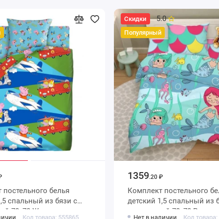
5.0
Скидки
й
Популярный
1359
₽
.20 ₽
 постельного белья
Комплект постельного бе
детский 1,5 спальный из бязи с
ой 70х70 Животные
наволочкой 70х70 Рисуно
личии
Код товара: 555865
Нет в наличии
Код товара: