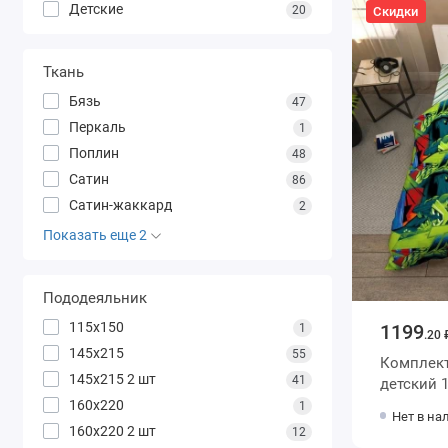
Детские
20
Скидки
Ткань
Бязь
47
Перкаль
1
Поплин
48
Сатин
86
Сатин-жаккард
2
Показать еще 2
Пододеяльник
115х150
1199
1
.20 
145х215
55
Комплект
145х215 2 шт
41
детский 1,5 спальный из бязи с
наволочк
160х220
1
Нет в на
Джуса
160х220 2 шт
12