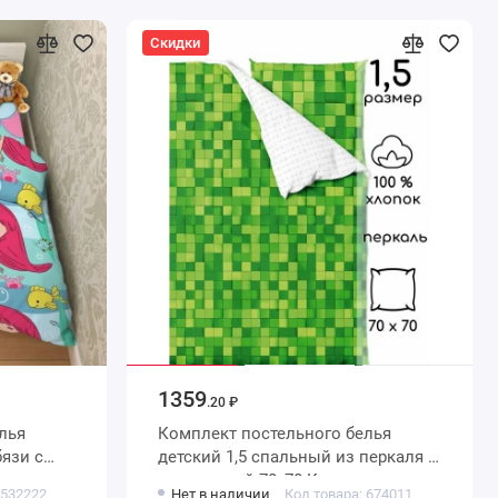
Скидки
1359
.20 ₽
лья
Комплект постельного белья
детский 1,5 спальный из перкаля с
к
наволочкой 70х70 Клетка
 532222
Нет в наличии
Код товара: 674011