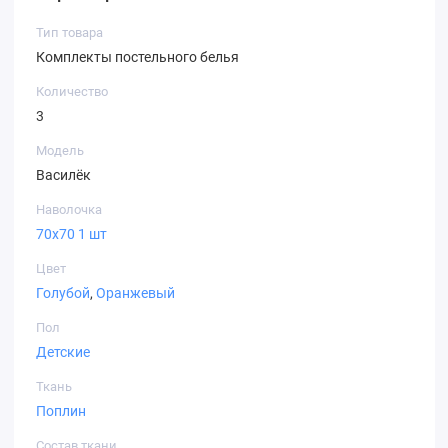
Тип товара
Комплекты постельного белья
Количество
3
Модель
Василёк
Наволочка
70х70 1 шт
Цвет
Голубой
,
Оранжевый
Пол
Детские
Ткань
Поплин
Состав ткани