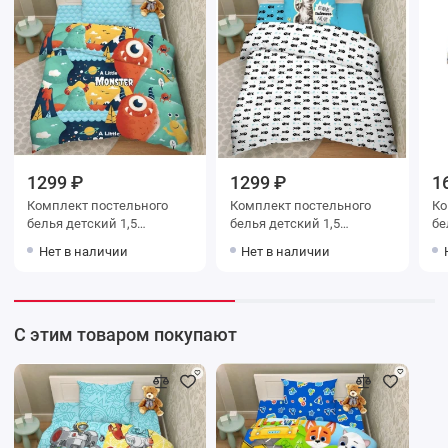
1299 ₽
1299 ₽
1
Комплект постельного
Комплект постельного
Ко
белья детский 1,5
белья детский 1,5
белья 
спальный из поплина с
спальный из поплина с
сп
Нет в наличии
Нет в наличии
наволочкой 70х70
наволочкой 70х70
на
Животные Василиса
Животные Василиса
Жи
С этим товаром покупают