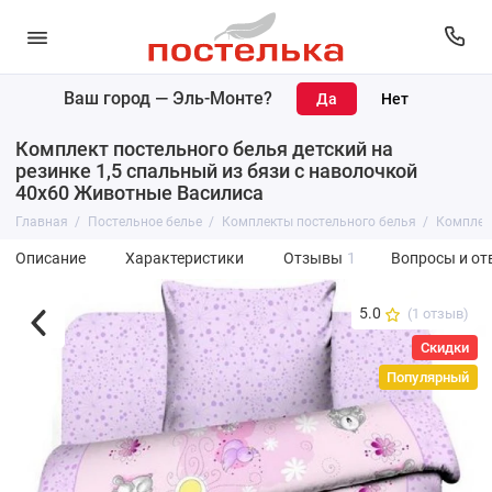
Ваш город —
Эль-Монте
?
Комплект постельного белья детский на
резинке 1,5 спальный из бязи с наволочкой
40х60 Животные Василиса
Главная
Постельное белье
Комплекты постельного белья
Комплект
Описание
Характеристики
Отзывы
1
Вопросы и от
5.0
(1 отзыв)
Скидки
Популярный