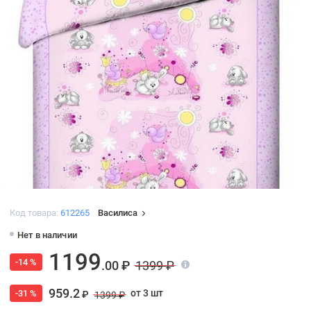
Код товара:
612265
Василиса
Нет в наличии
1199
-14 %
.00 ₽
1399 ₽
959.2
от 3 шт
-31 %
₽
1399 ₽