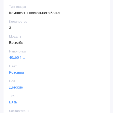
интенсивную эксплуатацию, сохраняя презентабельный
Тип товара
вид и первоначальную форму.
Комплекты постельного белья
Количество
3
Модель
Василёк
Наволочка
40х60 1 шт
Цвет
Розовый
Пол
Детские
Ткань
Бязь
Состав ткани