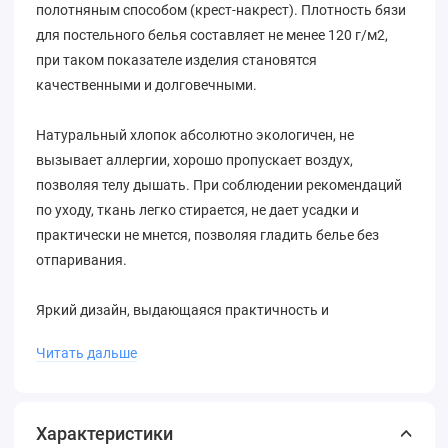
полотняным способом (крест-накрест). Плотность бязи
для постельного белья составляет не менее 120 г/м2,
при таком показателе изделия становятся
качественными и долговечными.
Натуральный хлопок абсолютно экологичен, не
вызывает аллергии, хорошо пропускает воздух,
позволяя телу дышать. При соблюдении рекомендаций
по уходу, ткань легко стирается, не дает усадки и
практически не мнется, позволяя гладить белье без
отпаривания.
Яркий дизайн, выдающаяся практичность и
износостойкость, а также гипоаллергенность - вот что
Читать дальше
отличает постельные принадлежности марки
"Василиса", созданные по современным стандартам.
Бязь - безопасный материал, приятный на ощупь, не
Характеристики
вызывающий раздражения и легко переносящий