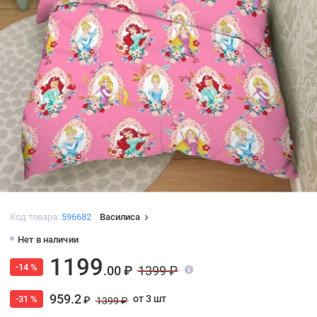
Код товара:
596682
Василиса
Нет в наличии
1199
-14 %
.00 ₽
1399 ₽
959.2
от 3 шт
-31 %
₽
1399 ₽