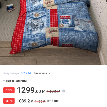
Код товара:
561914
Василиса
Нет в наличии
1299
-13 %
.00 ₽
1499 ₽
1039.2
от 3 шт
-31 %
₽
1499 ₽