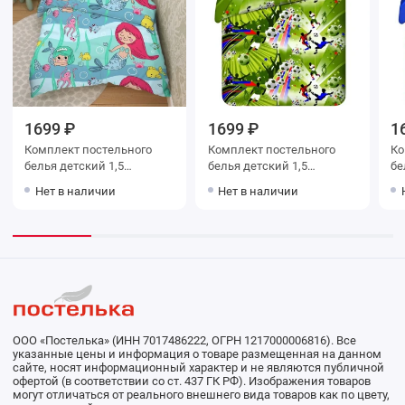
1699 ₽
1699 ₽
1
Комплект постельного
Комплект постельного
Ко
белья детский 1,5
белья детский 1,5
белья 
спальный из бязи с
спальный из бязи с
спаль
Нет в наличии
Нет в наличии
наволочкой 70х70 Рисунок
наволочкой 70х70 Рисунок
70
Василиса
Василиса
ООО «Постелька» (ИНН 7017486222, ОГРН 1217000006816). Все
указанные цены и информация о товаре размещенная на данном
сайте, носят информационный характер и не являются публичной
офертой (в соответствии со ст. 437 ГК РФ). Изображения товаров
могут отличаться от реального внешнего вида товаров как по цвету,