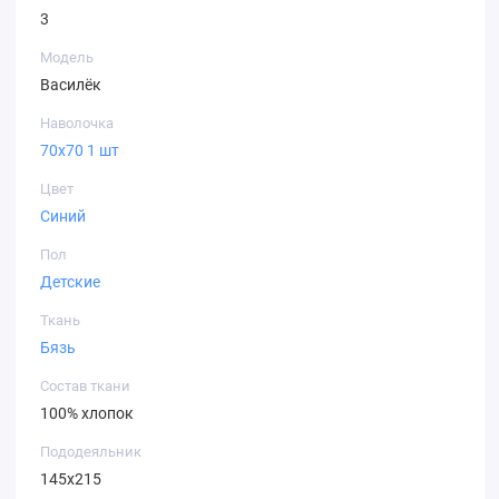
3
Модель
Василёк
Наволочка
70х70 1 шт
Цвет
Синий
Пол
Детские
Ткань
Бязь
Состав ткани
100% хлопок
Пододеяльник
145х215