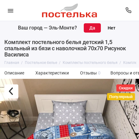
Ваш город —
Эль-Монте
?
Комплект постельного белья детский 1,5
спальный из бязи с наволочкой 70х70 Рисунок
Василиса
Главная
Постельное белье
Комплекты постельного белья
Комплект
Описание
Характеристики
Отзывы
0
Вопросы и от
Скидки
Популярный