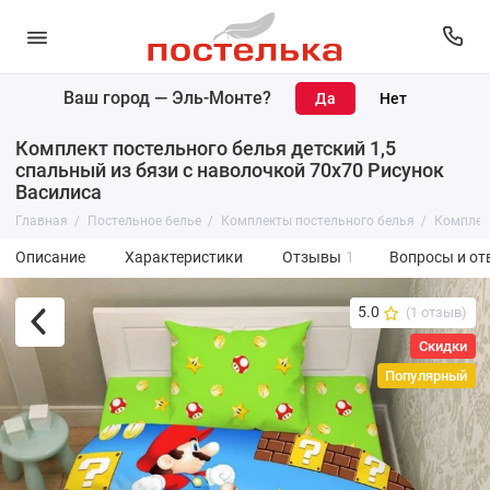
Ваш город —
Эль-Монте
?
Комплект постельного белья детский 1,5
спальный из бязи с наволочкой 70х70 Рисунок
Василиса
Главная
Постельное белье
Комплекты постельного белья
Комплект
Описание
Характеристики
Отзывы
1
Вопросы и от
5.0
(1 отзыв)
Скидки
Популярный