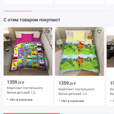
2 шт Цветы Василиса
70х70
2 
С этим товаром покупают
1359
1359
1
.20 ₽
.20 ₽
Комплект постельного
Комплект постельного
Ко
белья детский 1,5
белья детский 1,5
белья сем
спальный с наволочкой
спальный из бязи с
на
Нет в наличии
Нет в наличии
70х70
наволочкой 70х70 Принт
Цв
Василиса