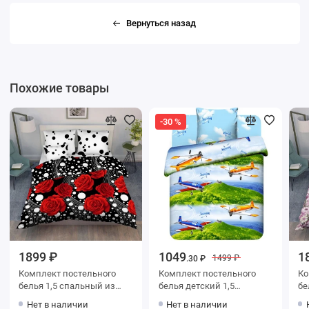
Вернуться назад
Похожие товары
-30 %
1899 ₽
1049
1
1499 ₽
.30 ₽
Комплект постельного
Комплект постельного
Ко
белья 1,5 спальный из
белья детский 1,5
белья 1,
бязи с наволочками 70х70
спальный с наволочкой
бязи с навол
Нет в наличии
Нет в наличии