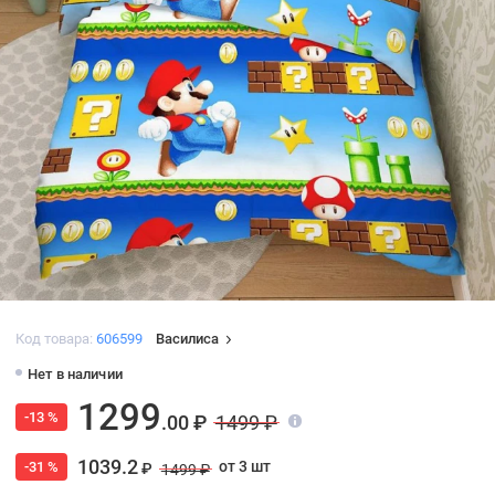
Код товара:
606599
Василиса
Нет в наличии
1299
-13 %
.00 ₽
1499 ₽
1039.2
от 3 шт
-31 %
₽
1499 ₽