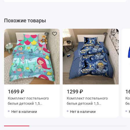
Похожие товары
1699 ₽
1299 ₽
1
Комплект постельного
Комплект постельного
Ко
белья детский 1,5
белья детский 1,5
белья 
спальный из бязи с
спальный из бязи с
спаль
Нет в наличии
Нет в наличии
наволочкой 70х70 Рисунок
наволочкой 70х70
70
Василиса
Надписи Василиса