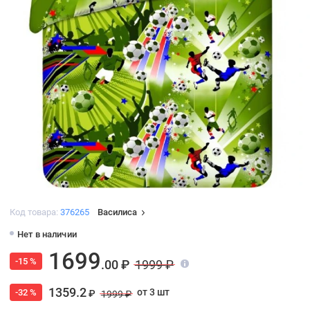
Код товара:
376265
Василиса
Нет в наличии
1699
-15 %
.00 ₽
1999 ₽
1359.2
от 3 шт
-32 %
₽
1999 ₽