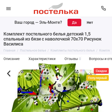
Ваш город —
Эль-Монте
?
Комплект постельного белья детский 1,5
спальный из бязи с наволочкой 70х70 Рисунок
Василиса
Главная
Постельное белье
Комплекты постельного белья
Комплект
Описание
Характеристики
Отзывы
0
Вопросы и от
Скидки
Популярный