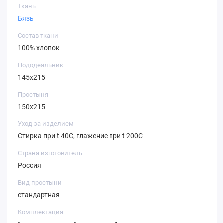
Ткань
Бязь
Состав ткани
100% хлопок
Пододеяльник
145х215
Простыня
150х215
Уход за изделием
Стирка при t 40С, глажение при t 200С
Страна изготовитель
Россия
Вид простыни
стандартная
Комплектация