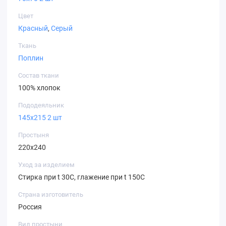
Цвет
Красный
,
Серый
Ткань
Поплин
Состав ткани
100% хлопок
Пододеяльник
145х215 2 шт
Простыня
220х240
Уход за изделием
Стирка при t 30С, глажение при t 150С
Страна изготовитель
Россия
Вид простыни