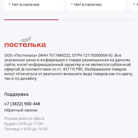
поплина с наволочками
попли
Нет в наличии
Нет в наличии
50х70 2 шт Цветы
70
Василиса
Ва
ООО «Постелька» (ИНН 7017486222, ОГРН 1217000006816). Все
указанные цены и информация о товаре размещенная на данном
сайте, носят информационный характер и не являются публичной
офертой (в соответствии со ст. 437 ГК РФ). Изображения товаров
могут отличаться от реального внешнего вида товаров как по цвету,
так и по дизайну.
Поддержка
+7 (3822) 900-448
Обратный звонок
Режим работы офиса
Будни с 8:00 до 17:00
Пятница с 8:00 до 16:00