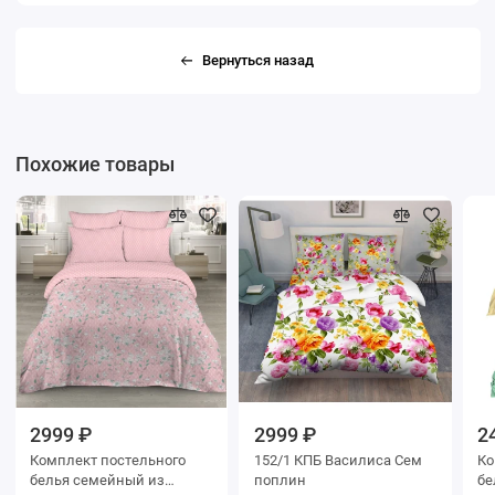
Вернуться назад
Похожие товары
2999 ₽
2999 ₽
2
Комплект постельного
152/1 КПБ Василиса Сем
Ко
белья семейный из
поплин
белья 