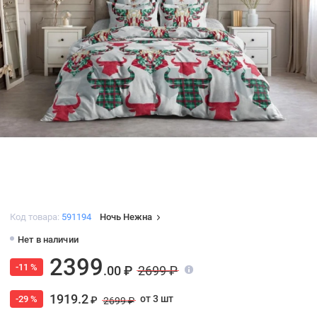
Код товара:
591194
Ночь Нежна
Нет в наличии
2399
-11 %
.00 ₽
2699 ₽
1919.2
от 3 шт
-29 %
₽
2699 ₽