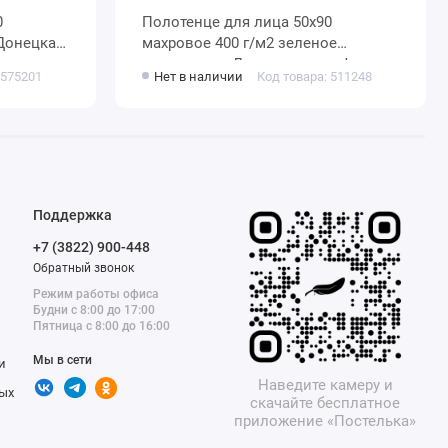
Полотенце для лица 50х90
махровое 400 г/м2 зеленое
однотонное Донецкая мануфактура
 575201
Нет в наличии
Код товара: 511248
Brilliance
Поддержка
+7 (3822) 900-448
Обратный звонок
Режим работы офиса
Будни с 8:00 до 17:00
Пятница с 8:00 до 16:00
Мы в сети
и
Наведите камеру и
ых
скачайте бесплатное
приложение «Постелька»