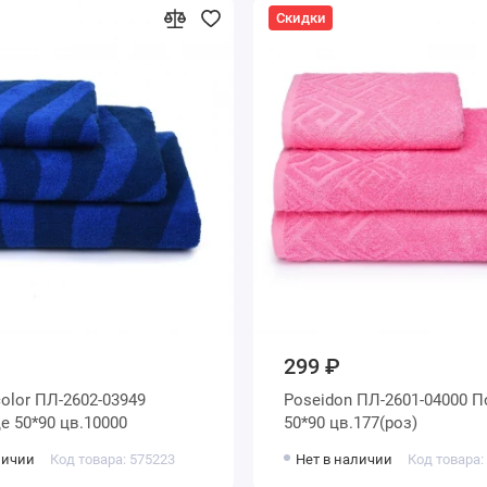
Скидки
299 ₽
color ПЛ-2602-03949
Poseidon ПЛ-2601-04000 
е 50*90 цв.10000
50*90 цв.177(роз)
личии
Код товара: 575223
Нет в наличии
Код товара: