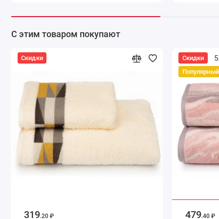
С этим товаром покупают
5
Скидки
Скидки
Популярный
319
479
.20 ₽
.40 ₽