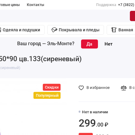
товые цены
Контакты
Поддержка
+7 (3822)
Одеяла и подушки
Покрывала и пледы
Ванная
Ваш город —
Эль-Монте
?
50*90 цв.133(сиреневый)
(сиреневый)
Скидки
В избранное
В 
Популярный
Нет в наличии
299
.00 ₽