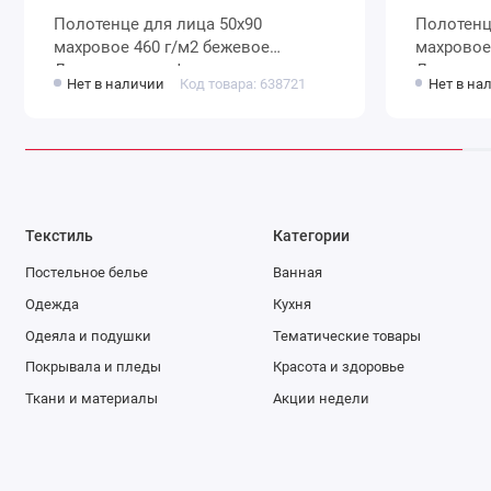
Полотенце для лица 50х90
Полотенце для лица 5
махровое 460 г/м2 бежевое
махровое 460 г/м2 розов
Донецкая мануфактура
Донецкая
Нет в наличии
Код товара: 638721
Нет в на
colore
Текстиль
Категории
Постельное белье
Ванная
Одежда
Кухня
Одеяла и подушки
Тематические товары
Покрывала и пледы
Красота и здоровье
Ткани и материалы
Акции недели