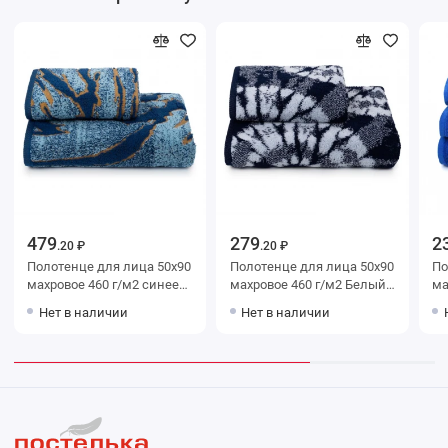
479
279
2
.20 ₽
.20 ₽
Полотенце для лица 50х90
Полотенце для лица 50х90
Полот
махровое 460 г/м2 синее
махровое 460 г/м2 Белый,
махров
Донецкая мануфактура
Черный Донецкая
До
Нет в наличии
Нет в наличии
мануфактура