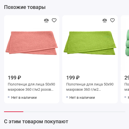
Похожие товары
199 ₽
199 ₽
2
Полотенце для лица 50х90
Полотенце для лица 50х90
Полот
махровое 360 г/м2 розовое
махровое 360 г/м2
махр
Донецкая мануфактура
зеленое Донецкая
зеле
Нет в наличии
Нет в наличии
мануфактура
ма
С этим товаром покупают