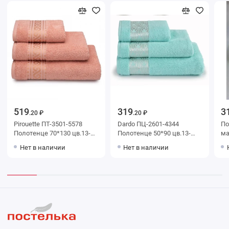
519
319
3
.20 ₽
.20 ₽
Pirouette ПТ-3501-5578
Dardo ПЦ-2601-4344
Полот
Полотенце 70*130 цв.13-
Полотенце 50*90 цв.13-
махр
2004 уценка
1510 2с
До
Нет в наличии
Нет в наличии