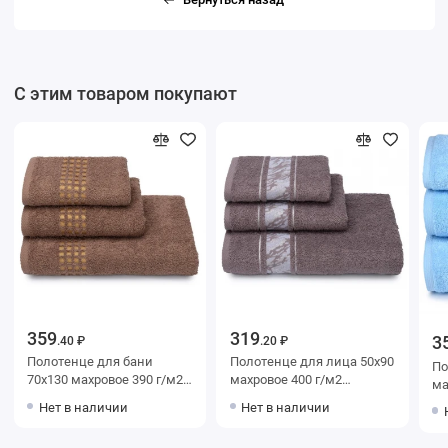
С этим товаром покупают
359
319
3
.40 ₽
.20 ₽
Полотенце для бани
Полотенце для лица 50х90
Полот
70х130 махровое 390 г/м2
махровое 400 г/м2
махров
коричневое Донецкая
коричневое Донецкая
од
Нет в наличии
Нет в наличии
мануфактура
мануфактура
ма