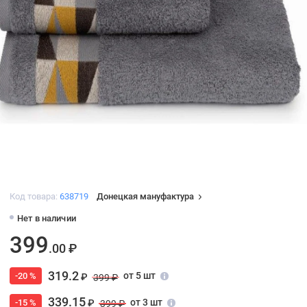
Код товара:
638719
Донецкая мануфактура
Нет в наличии
399
.00 ₽
319.2
от 5 шт
-20 %
₽
399 ₽
339.15
от 3 шт
-15 %
₽
399 ₽