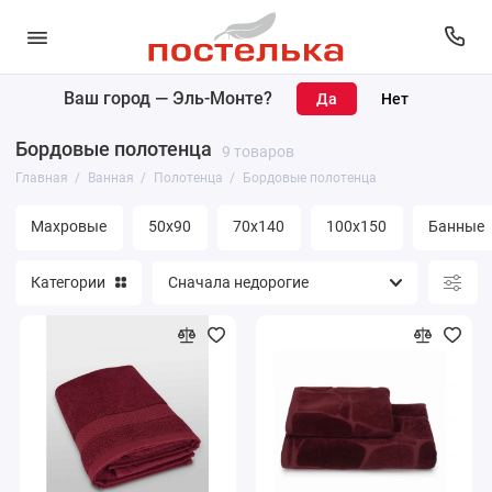
Ваш город —
Эль-Монте
?
Коврики
Бордовые полотенца
9 товаров
Полотенца
Главная
Ванная
Полотенца
Бордовые полотенца
Банные принадлежности
Махровые
50х90
70х140
100х150
Банные
Покрывала
Категории
Простыни
Уголки махровые