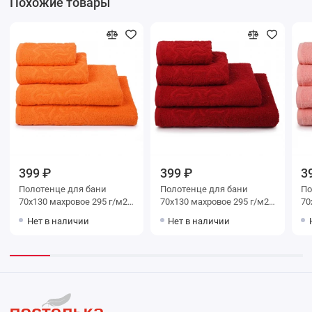
Похожие товары
399 ₽
399 ₽
3
Полотенце для бани
Полотенце для бани
Поло
70х130 махровое 295 г/м2
70х130 махровое 295 г/м2
70х130 м
оранжевое Донецкая
красное Донецкая
Пер
Нет в наличии
Нет в наличии
мануфактура
мануфактура
ма