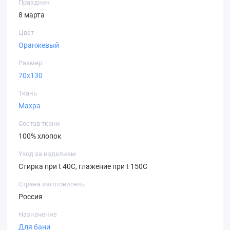
Праздник
8 марта
Цвет
Оранжевый
Размер
70х130
Ткань
Махра
Состав ткани
100% хлопок
Уход за изделием
Стирка при t 40С, глажение при t 150С
Страна изготовитель
Россия
Назначение
Для бани