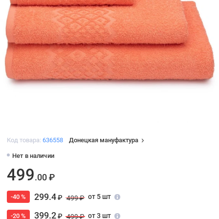
Код товара:
636558
Донецкая мануфактура
Нет в наличии
499
.00 ₽
299.4
от 5 шт
-40 %
₽
499 ₽
399.2
от 3 шт
-20 %
₽
499 ₽