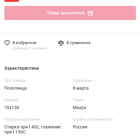
Товар закончился
В избранное
В сравнение
Добавили 2 человека
Характеристики
Тип товара
Праздник
Полотенца
8 марта
Размер
Ткань
70х130
Махра
Уход за изделием
Страна изготовитель
Стирка при t 40С, глажение
Россия
при t 150С