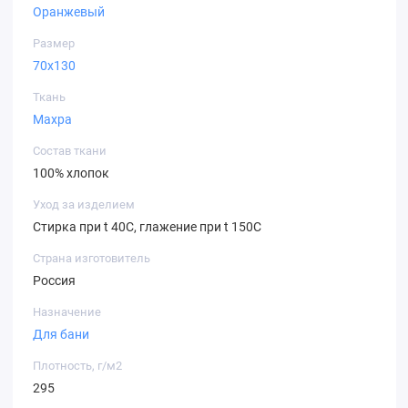
Оранжевый
Размер
70х130
Ткань
Махра
Состав ткани
100% хлопок
Уход за изделием
Стирка при t 40С, глажение при t 150С
Страна изготовитель
Россия
Назначение
Для бани
Плотность, г/м2
295