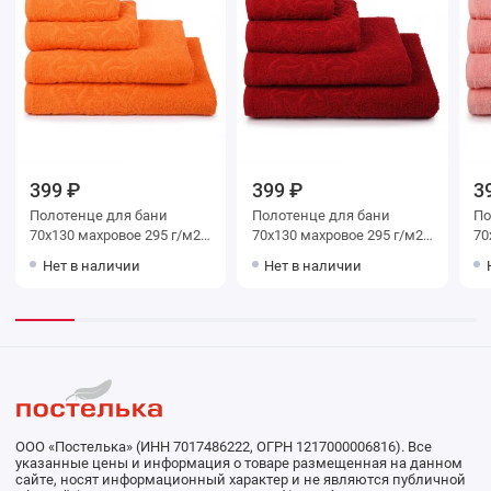
399 ₽
399 ₽
3
Полотенце для бани
Полотенце для бани
Поло
70х130 махровое 295 г/м2
70х130 махровое 295 г/м2
70х130 м
оранжевое Донецкая
красное Донецкая
Пер
Нет в наличии
Нет в наличии
мануфактура
мануфактура
ма
ООО «Постелька» (ИНН 7017486222, ОГРН 1217000006816). Все
указанные цены и информация о товаре размещенная на данном
сайте, носят информационный характер и не являются публичной