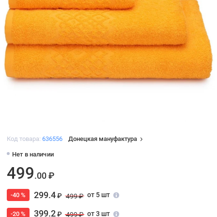
Код товара:
636556
Донецкая мануфактура
Нет в наличии
499
.00 ₽
299.4
от 5 шт
-40 %
₽
499 ₽
399.2
от 3 шт
-20 %
₽
499 ₽