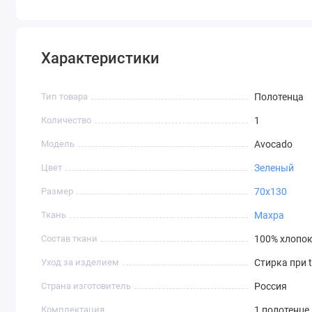
Характеристики
Тип товара
Полотенца
Количество
1
Модель
Avocado
Цвет
Зеленый
Размер
70х130
Ткань
Махра
Состав ткани
100% хлопо
Уход за изделием
Стирка при t
Страна изготовитель
Россия
Комплектация
1 полотенце