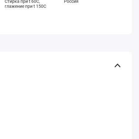
Стирка при t 60С,
Россия
глажение при t 150C