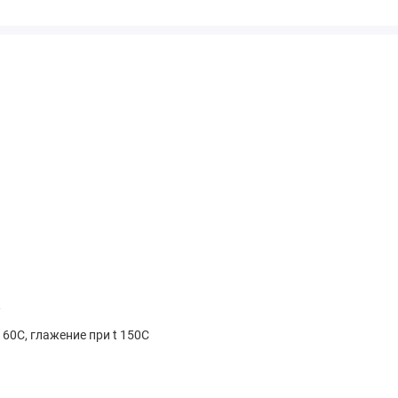
к
 60С, глажение при t 150C