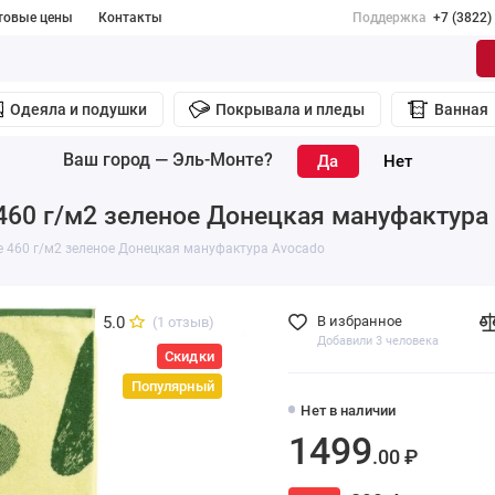
товые цены
Контакты
Поддержка
+7 (3822)
Одеяла и подушки
Покрывала и пледы
Ванная
Ваш город —
Эль-Монте
?
460 г/м2 зеленое Донецкая мануфактура
 460 г/м2 зеленое Донецкая мануфактура Avocado
5.0
В избранное
(1 отзыв)
Добавили 3 человека
Скидки
Популярный
Нет в наличии
1499
.00 ₽