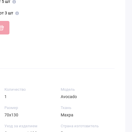
т 5 шт
от 3 шт
Количество
Модель
1
Avocado
Размер
Ткань
70х130
Махра
Уход за изделием
Страна изготовитель