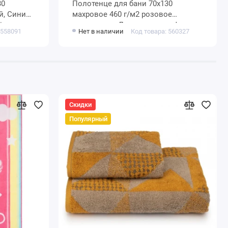
Полотенце для бани 70х130
махровое 460 г/м2 розовое
ine
однотонное Донецкая мануфактура
 558091
Нет в наличии
Код товара: 560327
Via Lattea
Скидки
Популярный