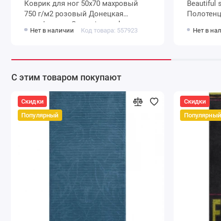
Коврик для ног 50х70 махровый
Beautiful
750 г/м2 розовый Донецкая
Полотенце
мануфактура Sogno invernale
Нет в наличии
Код товара: 557923
Нет в на
С этим товаром покупают
Скидки
Скидки
Популярный
Популярный