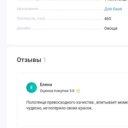
Назначение
Для бани
Плотность, г/м2
460
Дизайн
Овощи
Отзывы
1
Елена
Е
Оценка покупки 5.0
Полотенце превосходного качества , впитывает моме
чудесно, не потеряло своих красок.