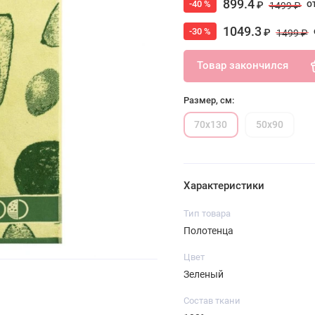
899.4
о
-40 %
₽
1499 ₽
1049.3
-30 %
₽
1499 ₽
Товар закончился
Размер, см:
70х130
50х90
Характеристики
Тип товара
Полотенца
Цвет
Зеленый
Состав ткани