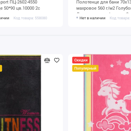
 sport ПЦ-2602-4550
Полотенце для бани 70х130
 50*90 цв.10000 2с
махровое 560 г/м2 Голубой, Синий
Донецкая мануфактура Sp
личии
Код товара: 558080
Нет в наличии
Код товара:
Скидки
Популярный