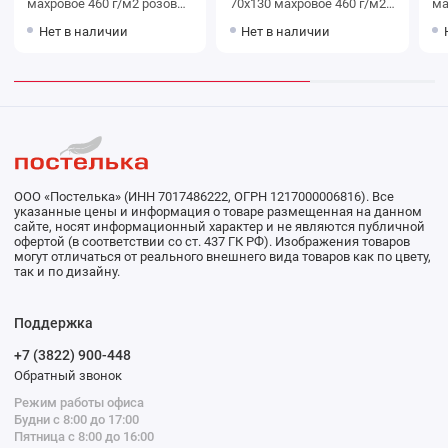
махровое 460 г/м2 розовое
70х130 махровое 460 г/м2
махр
Донецкая мануфактура
синее Донецкая
зеле
Нет в наличии
Нет в наличии
Agata di colore
мануфактура Jeans
ма
co
ООО «Постелька» (ИНН 7017486222, ОГРН 1217000006816). Все
указанные цены и информация о товаре размещенная на данном
сайте, носят информационный характер и не являются публичной
офертой (в соответствии со ст. 437 ГК РФ). Изображения товаров
могут отличаться от реального внешнего вида товаров как по цвету,
так и по дизайну.
Поддержка
+7 (3822) 900-448
Обратный звонок
Режим работы офиса
Будни с 8:00 до 17:00
Пятница с 8:00 до 16:00