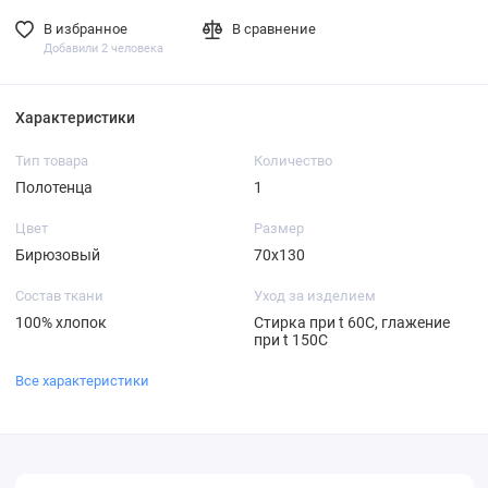
В избранное
В сравнение
Добавили 2 человека
Характеристики
Тип товара
Количество
Полотенца
1
Цвет
Размер
Бирюзовый
70х130
Состав ткани
Уход за изделием
100% хлопок
Стирка при t 60С, глажение
при t 150C
Все характеристики