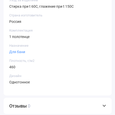
Уход за изделием
Стирка при t 60С, глажение при t 150C
Страна изготовитель
Россия
Комплектация
1 полотенце
Назначение
Для бани
Плотность, г/м2
460
Дизайн
Однотонное
Отзывы
0