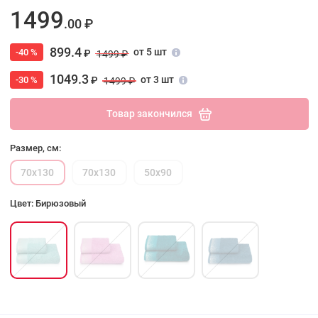
1499
.00 ₽
899.4
от 5 шт
-40 %
₽
1499 ₽
1049.3
от 3 шт
-30 %
₽
1499 ₽
Товар закончился
Размер, см:
70х130
70х130
50х90
Цвет: Бирюзовый