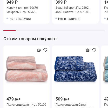
949 ₽
399 ₽
1
Коврик для ног 50х70
Beautiful sport ПЦ-2602-
Поло
махровый 750 г/м2
4550 Полотенце 50*90
70х130 м
розовый Донецкая
цв.10000 2с
Гол
Нет в наличии
Нет в наличии
мануфактура Sogno
ма
invernale
С этим товаром покупают
479
509
4
.40 ₽
.40 ₽
Полотенце для лица 50х90
Полотенце для бани
Полот