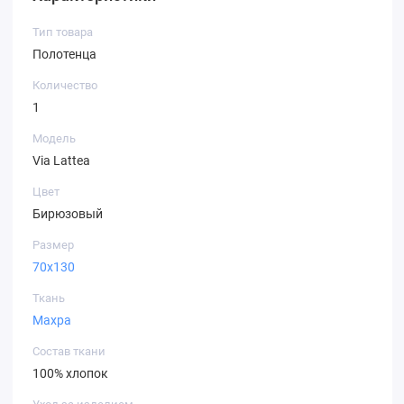
Тип товара
Полотенца
Количество
1
Модель
Via Lattea
Цвет
Бирюзовый
Размер
70х130
Ткань
Махра
Состав ткани
100% хлопок