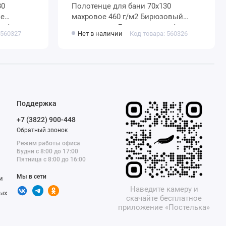
Полотенце для бани 70х130
махровое 460 г/м2 Бирюзовый
нуфактура
однотонное Донецкая мануфактура
 560327
Нет в наличии
Код товара: 560326
Via Lattea
Поддержка
+7 (3822) 900-448
Обратный звонок
Режим работы офиса
Будни с 8:00 до 17:00
Пятница с 8:00 до 16:00
Мы в сети
и
Наведите камеру и
ых
скачайте бесплатное
приложение «Постелька»