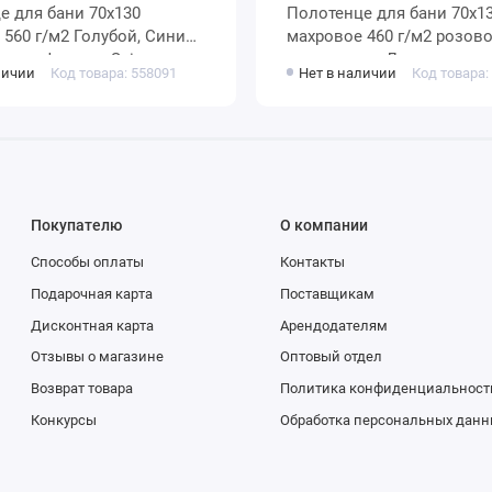
х130
Полотенце для бани 70х130
ий
махровое 460 г/м2 розовое
 мануфактура Spine
однотонное Донецкая ма
личии
Код товара: 558091
Нет в наличии
Код товара:
Via Lattea
Покупателю
О компании
Способы оплаты
Контакты
Подарочная карта
Поставщикам
Дисконтная карта
Арендодателям
Отзывы о магазине
Оптовый отдел
Возврат товара
Политика конфиденциальност
Конкурсы
Обработка персональных данн