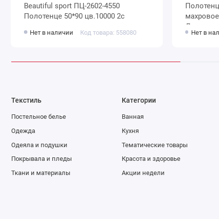
Beautiful sport ПЦ-2602-4550
Полотенце для бани 70
Полотенце 50*90 цв.10000 2с
махровое 560 г/м2 Голубой, Син
Донецкая
Нет в наличии
Код товара: 558080
Нет в на
Текстиль
Категории
Постельное белье
Ванная
Одежда
Кухня
Одеяла и подушки
Тематические товары
Покрывала и пледы
Красота и здоровье
Ткани и материалы
Акции недели